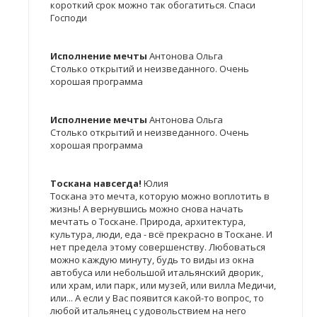
короткий срок можно так обогатиться. Спаси
Господи
Исполнение мечты
Антонова Ольга
Столько открытий и неизведанного. Очень
хорошая программа
Исполнение мечты
Антонова Ольга
Столько открытий и неизведанного. Очень
хорошая программа
Тоскана навсегда!
Юлия
Тоскана это мечта, которую можно воплотить в
жизнь! А вернувшись можно снова начать
мечтать о Тоскане. Природа, архитектура,
культура, люди, еда - всё прекрасно в Тоскане. И
нет предела этому совершенству. Любоваться
можно каждую минуту, будь то виды из окна
автобуса или небольшой итальянский дворик,
или храм, или парк, или музей, или вилла Медичи,
или... А если у Вас появится какой-то вопрос, то
любой итальянец с удовольствием на него