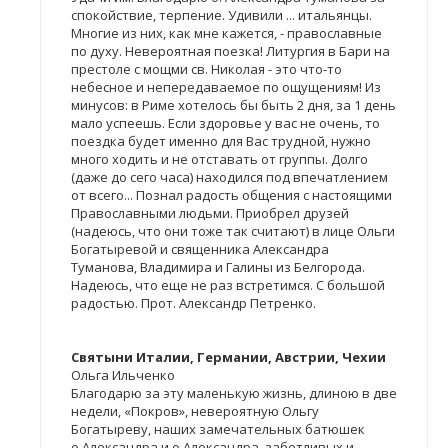
спокойствие, терпение. Удивили ... итальянцы.
Многие из них, как мне кажется, - православные
по духу. Невероятная поезка! Литургия в Бари на
престоле с мощми св. Николая - это что-то
небесное и непередаваемое по ощущениям! Из
минусов: в Риме хотелось бы быть 2 дня, за 1 день
мало успеешь. Если здоровье у вас не очень, то
поездка будет именно для Вас трудной, нужно
много ходить и не отставать от группы. Долго
(даже до сего часа) находился под впечатлением
от всего... Познал радость общения с настоящими
Православными людьми. Приобрел друзей
(надеюсь, что они тоже так считают) в лице Ольги
Богатыревой и священника Александра
Туманова, Владимира и Галины из Белгорода.
Надеюсь, что еще не раз встретимся. С большой
радостью. Прот. Александр Петренко.
Святыни Италии, Германии, Австрии, Чехии
Ольга Ильченко
Благодарю за эту маленькую жизнь, длиною в две
недели, «Покров», невероятную Ольгу
Богатыреву, наших замечательных батюшек
о.Александра и о.Александра, заботливых и