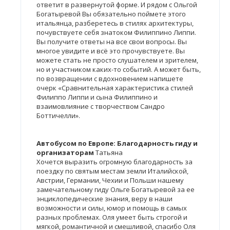
ответит в развернутой форме. И рядом с Ольгой
Богатыревой Вы обязательно поймете этого
итальянца, разберетесь в стилях архитектуры,
почувствуете себя знатоком Филиппино Липпи.
Вы получите ответы на все свои вопросы. Вы
многое увидите и всё это прочувствуете. Вы
можете стать не просто слушателем и зрителем,
но и участником каких-то событий. А может быть,
по возвращении с вдохновением напишете
очерк «Сравнительная характеристика стилей
Филиппо Липпи и сына Филиппино и
взаимовлияние с творчеством Сандро
Боттичелли».
Автобусом по Европе: Благодарность гиду и
организаторам
Татьяна
Хочется выразить огромную благодарность за
поездку по святым местам земли Италийской,
Австрии, Германии, Чехии и Польши нашему
замечательному гиду Ольге Богатыревой за ее
энциклопедические знания, веру в наши
возможности и силы, юмор и помощь в самых
разных проблемах. Оля умеет быть строгой и
мягкой, романтичной и смешливой, спасибо Оля