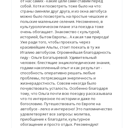
от нас самих - какие цели сами ставим перед
собой. Хотя и посмотреть тоже было на что:
страны сменяли друг друга, и из окна автобуса
можно было посмотреть на простые чешские и
польские маленькие селения. Несомненно, в
культурологическом плане эта поездка тоже
очень обогащает. Знакомство с культурой,
историей, бытом Европы... А какая там природа!
Уже ради того, чтобы проехать через
красивейшие Альпы, стоит поехать в ту же
Италию автобусом. Огромнейшая благодарность
гиду - Ольге Богатыревой. Удивительный
человек: блестящие энциклопедические знания,
годами накопленный опыт и как результат -
способность оперативно решать любые
проблемы, потрясающая энергичность и
жизнерадостность. Совсем некогда было
почувствовать усталость. Особенно благодаря
тому, что Ольга почти всю поездку рассказывала
что-то интересное по истории и даже по
богословию. Путешествовать по Европе на
автобусе - легко и интересно! Это паломничество
удовлетворяет все запросы: молитва,
приобщение к благодати, культурное
обогащение и просто отдых. Рекомендую!