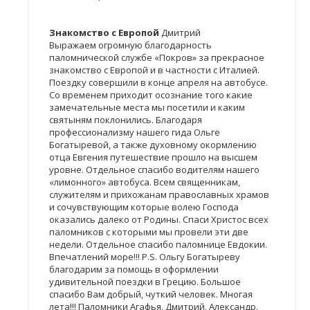
Знакомство с Европой
Дмитрий
Выражаем огромную благодарность
паломнической службе «Покров» за прекрасное
знакомство с Европой и в частности с Италией.
Поездку совершили в конце апреля на автобусе.
Со временем приходит осознание того какие
замечательные места мы посетили и каким
святыням поклонились. Благодаря
профессионализму нашего гида Ольге
Богатыревой, а также духовному окормлению
отца Евгения путешествие прошло на высшем
уровне. Отдельное спасибо водителям нашего
«лимонного» автобуса. Всем священникам,
служителям и прихожанам православных храмов
и сочувствующим которые волею Господа
оказались далеко от Родины. Спаси Христос всех
паломников с которыми мы провели эти две
недели. Отдельное спасибо паломнице Евдокии.
Впечатлений море!!! P.S. Ольгу Богатыреву
благодарим за помощь в оформлении
удивительной поездки в Грецию. Большое
спасибо Вам добрый, чуткий человек. Многая
лета!!! Паломники Агафья, Дмитрий, Александр.