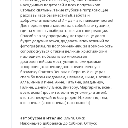
находчивых водителей и всех попутчиков!
Столько святынь, такие глубокие потрясающие
рассказы (всё бы вместить!), забота и
доброжелательность! И – да – это паломничество!
Две недели для знакомства с собой, в ситуациях,
где ты можешь выбирать только свои реакции.
Спасибо за эту программу, которая еще долго
будет додумываться, додавать впечатлений по
фотографиям, по воспоминаниям; за возможность
соприкоснуться с таким великим христианским
наследием, побывать во множестве
драгоценнейших мест, увидеть ожидаемые
«сокровища» и неожиданно великолепную
базилику Святого Зенона в Вероне. И еще раз
спасибо всем Людочкам, Олечкам, Нине, Наташе,
Алле, Инне и Инне, Анне, Татьяне, Владимиру,
Галине, Даниилу, Вике, Виктору, Маргарите, всем,
всем, всем (простите, если не упомянула имен),
кто так неслучайно был рядом! И, конечно, тем,
кто опекал (явно опекал) нас свыше! :)
автобусом в Италию
Ольга, Омск
Наконец-то добралась до Сибири. Отпуск