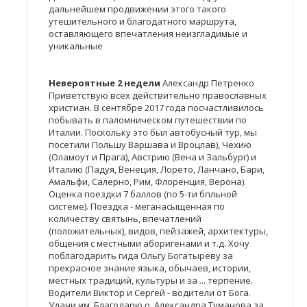
дальнейшем продвижении этого такого
утешительного и благодатного маршрута,
оставляющего впечатления неизгладимые и
уникальные
Невероятные 2 недели
Александр Петренко
Приветствую всех действительно православных
христиан. В сентябре 2017 года посчастливилось
побывать в паломническом путешествии по
Италии. Поскольку это был автобусный тур, мы
посетили Польшу Варшава и Вроцлав), Чехию
(Оламоут и Прага), Австрию (Вена и Зальбург) и
Италию (Падуя, Венеция, Лорето, Ланчано, Бари,
Амальфи, Салерно, Рим, Флоренция, Верона).
Оценка поездки 7 баллов (по 5-ти бпльной
системе). Поездка - меганасыщенная по
количеству святынь, впечатлений
(положительных), видов, пейзажей, архитектуры,
общения с местными аборигенами и т.д. Хочу
поблагодарить гида Ольгу Богатыреву за
прекрасное знание языка, обычаев, истории,
местных традиций, культуры и за ... терпение.
Водители Виктор и Сергей - водители от Бога.
Удачи им. Благодарю о. Александра Туманова за