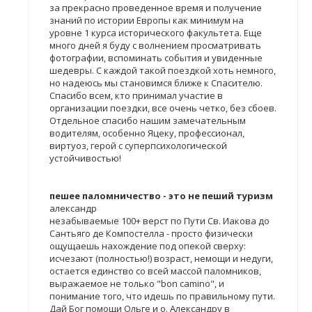
за прекрасно проведенное время и получение
знаний по истории Европы как минимум на
уровне 1 курса исторического факультета. Еще
много дней я буду с волнением просматривать
фотографии, вспоминать события и увиденные
шедевры. С каждой такой поездкой хоть немного,
но надеюсь мы становимся ближе к Спасителю.
Спасибо всем, кто принимал участие в
организации поездки, все очень четко, без сбоев.
Отдельное спасибо нашим замечательным
водителям, особенно Яцеку, профессионал,
виртуоз, герой с суперпсихологической
устойчивостью!
пешее паломничество - это не пеший туризм
александр
незабываемые 100+ верст по Пути Св. Иакова до
Сантьяго де Компостелла - просто физически
ощущаешь нахождение под опекой сверху:
исчезают (полностью!) возраст, немощи и недуги,
остается единство со всей массой паломников,
выражаемое не только "bon camino", и
понимание того, что идешь по правильному пути.
Дай Бог помощи Ольге и о. Александру в