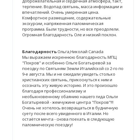
доброжелательная и сердечная атмосфера, такт,
терпение. Водопад святынь, масса информации и
впечатлений. Очень умеренная цена.
Комфортное размещение, содержательные
экскурсии, напряженная паломническая
программа. Были трудности, но все преодолели.
Огромная благодарность Оле и низкий поклон.
Благодарность
Ольга,Николай Canada
Мы выражаем искреннюю благодарность МПЦ
"Покров" и особенно Ольге Богатыревой за
поездку по Святыням Земли Италийской со 2-го по
9-е августа. Мы и не ожидали увидеть столько
христианских святынь, прикоснуться к ним и
осознать эту живую историю. И это произошло
благодаря профессионализму и
необыкновенному обаянию нашего гида Ольги
Богатыревой - жемчужине центра "Покров"!!!
Очень не хотелось возвращаться в будничную
суету после всего увиденного в Италии. Но
остаётся мечта - снова поехать в следующую
паломническую поездку!