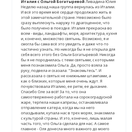
Италия с Ольгой Богатыревой
Ливадина Юлия
Неделю назад наша группа вернулась из Италии.
И всё это время моё сердце продолжало жить в
этой замечательной стране. Невозможно было
сразу выплеснуть наружу то драгоценное, что
было получено в поездке. Италия прекрасна во
всем - виды, ландшафты, моря, архитектура, кухня
и, конечно, множество святынь. Возможно, я и
смогла бы сама всё это увидеть и даже что-то
частично узнать. Но никогда бы я не открыла для
себя всего этого без Ольги Богатыревой. Никогда
бы я не породнилась с теми святыми, с которыми
меня познакомила Ольга. Да, просто взяла за
руку, подвела и сказала: "Знакомьтесь". И
рассказала о святых не книжными штампами, а
как о близких, которые меня очень ждут. Я
почувствовала Италию, ее ритм, ее дыхание.
Спасибо Оле за всё! За то, что она
самоотверженно работала на сорокоградусной
жаре, терпела наши капризы, останавливала
отправление катера, когда мы на него
опаздывали, купала нас в трех морях, знакомила
с культурой страны. И это, конечно, лишь малая
часть того, что Ольга сделала для нас. А самое
главное - Оля донесла много важного до моего