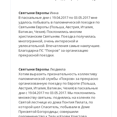
Святыни Европы
Инна
В пасхальные дни с 19.04.2017 по 03.05.2017 мне
удалось побывать в паломнической поездке по
Святыням Европы (Польша, Австрия, Италия,
Ватикан, Чехия). Поклонились многим
христианским Святыням. Поездка получилась
многогранной, очень интересной и
увлекательной. Впечатления самые наилучшие.
Благодарна ПС "Покров" за организацию
прекрасной поездки.
Святыни Европы
Людмила
Хотим выразить признательность коллективу
паломнической службы «Покров» за прекрасно
организованную поездку по Европе (Польша,
Австрия, Италия, Ватикан, Чехия) в пасхальные
дни с 19.04.2017 по 03.05.2017. Мы поклонились
множеству святынь: поднялись на коленях по
Святой лестнице из дома Понтия Пилата, по
которой шел Спаситель; побывали в Доме
Пресвятой Богородицы; совершили
паломничество к Телу и Крови Христова,