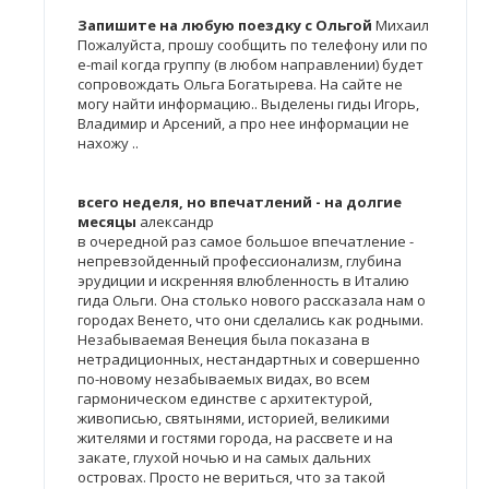
Запишите на любую поездку с Ольгой
Михаил
Пожалуйста, прошу сообщить по телефону или по
e-mail когда группу (в любом направлении) будет
сопровождать Ольга Богатырева. На сайте не
могу найти информацию.. Выделены гиды Игорь,
Владимир и Арсений, а про нее информации не
нахожу ..
всего неделя, но впечатлений - на долгие
месяцы
александр
в очередной раз самое большое впечатление -
непревзойденный профессионализм, глубина
эрудиции и искренняя влюбленность в Италию
гида Ольги. Она столько нового рассказала нам о
городах Венето, что они сделались как родными.
Незабываемая Венеция была показана в
нетрадиционных, нестандартных и совершенно
по-новому незабываемых видах, во всем
гармоническом единстве с архитектурой,
живописью, святынями, историей, великими
жителями и гостями города, на рассвете и на
закате, глухой ночью и на самых дальних
островах. Просто не вериться, что за такой