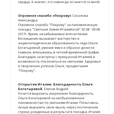
сердца. А значит, это навсегда останется со мной.
Огромное спасибо «Покрову»
Соколова
Александра
Огромное спасибо "Покрову" за паломническую
поездку "Святыни Земли Италийской" 02.08 - 09.08
2017г. Яркие, незабываемые впечатления.
Восхищение вызывают мастерство и
энциклопедическая образованность гида Ольги
Богатыревой, умение емко и образно донести
главное, вписываясь в четкий временной график.
Благодарю за встречу с прекрасной Италией и
возможность поклониться ее святыням. Здоровья
и творческих успехов Ольге, процветания
"Покрову".
Открытие Италии. Благодарность Ольге
Богатыревой.
Елисов Андрей
Хочется выразить искреннюю благодарность
Ольге Богатыревой за необыкновенное
паломничество по святыням Италии. Попытаюсь
лучше выразить свою мысль через поэтические
строки, рожденные в результате поездки. Италия