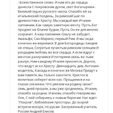
- Божественное слово. И нам его до сердца
донесла С покровским духом, свет Богатырева-
Великий гид из русского числа. Спасибо ей за
итальянский полдень, За римский шаг по
древностям к Христу. Мы каждый миг Италии
запомним, Как самую заветную мечту. Пусть Бог
продлит ее благие будни, Пусть Он ее для многих
сохранит. А наш паломник Ольгу не забудет,
Амальфи, Сан-Марино, первый Рим. И мы сюда
конечно же вернемся. В дом Богородицы заедем
не спеша, Согретые лучистым римским солнцем И
раздадим любовь во все сердца. А если вдруг с
мечтою разлучимся И потеряем связь во тьме
разлук, Нам каждому Италия приснится, Дороги,
что ведут ас ко Христу. Двенадцать дев, Антонио-
водитель, Канада и конечно же Москва Придут к
вам памяти, вы только захотите. Христос в
молитвах соберет всех нас. Прощаемся и на
глазах слезинки. Что увезем на родину свою?
семь дней прошли, а мы уже сроднились. Италия,
спасибо за родню. И вновь спасибо говорим мы
Оле, С ней собираясь к новым берегам. Нас ждет
"Покров", библейские просторы. До скорой
встречи вскоре, по рукам. Заслуженный учитель
России Андрей Елисов.