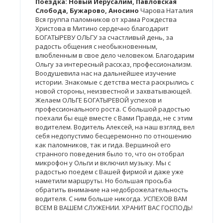
Поездка: Новый Иерусалим, Павловская
Слобода, Бужарово, Аносино
Чарова Наталия
Вся группа паломников от храма Рождества
Христова в Митино сердечно благодарит
БОГАТЫРЕВУ ОЛЬГУ за счастливый день, за
радость общения с необыкновенным,
влюбленным в свое дело человеком. Благодарим
Ольгу за интересный рассказ, профессионализм.
Воодушевила нас на дальнейшее изучение
истории. Знакомые с детства места раскрылись с
новой стороны, неизвестной и захватывающей.
Желаем ОЛЬГЕ БОГАТЫРЕВОЙ успехов и
профессионального роста. С большой радостью
поехали бы ещё вместе с Вами Правда, не с этим
водителем. Водитель Алексей, на наш взгляд, вел
себя недопустимо бесцеремонно по отношению
как паломников, так и гида. Вершиной его
странного поведения было то, что он отобрал
микрофон у Ольги и включил музыку. Мы с
радостью поедем с Вашей фирмой и даже уже
наметили маршруты. Но большая просьба
обратить внимание на недоброжелательность
водителя. С ним больше никогда. УСПЕХОВ ВАМ
ВСЕМ В ВАШЕМ СЛУЖЕНИИ. ХРАНИТ ВАС ГОСПОДЬ!