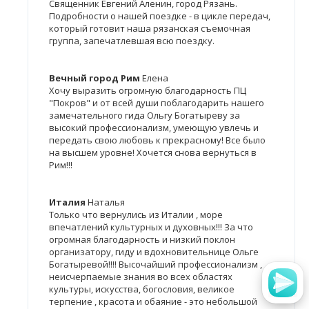
Священник Евгений Аленин, город Рязань.
Подробности о нашей поездке - в цикле передач,
который готовит наша рязанская съемочная
группа, запечатлевшая всю поездку.
Вечный город Рим
Елена
Хочу выразить огромную благодарность ПЦ
"Покров" и от всей души поблагодарить нашего
замечательного гида Ольгу Богатыреву за
высокий профессионализм, умеющую увлечь и
передать свою любовь к прекрасному! Все было
на высшем уровне! Хочется снова вернуться в
Рим!!!
Италия
Наталья
Только что вернулись из Италии , море
впечатлений культурных и духовных!!! За что
огромная благодарность и низкий поклон
организатору, гиду и вдохновительнице Ольге
Богатыревой!!!! Высочайший профессионализм ,
неисчерпаемые знания во всех областях
культуры, искусства, богословия, великое
терпение , красота и обаяние - это небольшой