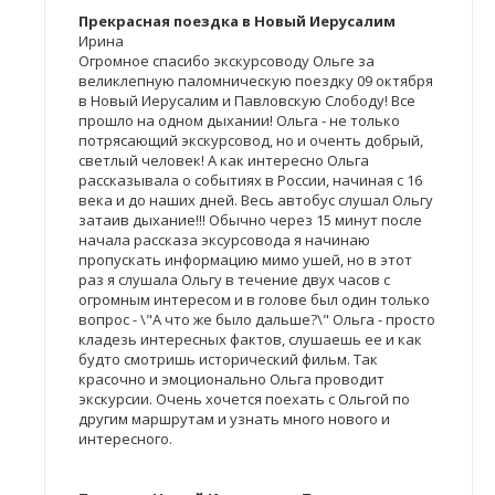
Прекрасная поездка в Новый Иерусалим
Ирина
Огромное спасибо экскурсоводу Ольге за
великлепную паломническую поездку 09 октября
в Новый Иерусалим и Павловскую Слободу! Все
прошло на одном дыхании! Ольга - не только
потрясающий экскурсовод, но и оченть добрый,
светлый человек! А как интересно Ольга
рассказывала о событиях в России, начиная с 16
века и до наших дней. Весь автобус слушал Ольгу
затаив дыхание!!! Обычно через 15 минут после
начала рассказа эксурсовода я начинаю
пропускать информацию мимо ушей, но в этот
раз я слушала Ольгу в течение двух часов с
огромным интересом и в голове был один только
вопрос - \"А что же было дальше?\" Ольга - просто
кладезь интересных фактов, слушаешь ее и как
будто смотришь исторический фильм. Так
красочно и эмоционально Ольга проводит
экскурсии. Очень хочется поехать с Ольгой по
другим маршрутам и узнать много нового и
интересного.