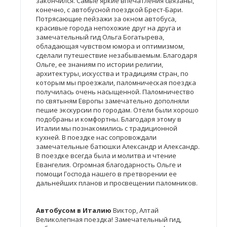
закончился. Самые яркие впечатления связаны,
конечно, с автобусной поездкой Брест-Бари.
Потрясающие пейзажи за окном автобуса,
красивые города непохожие друг на друга и
замечательный гид Ольга Богатырева,
обладающая чувством юмора и оптимизмом,
сделали путешествие незабываемым. Благодаря
Ольге, ее знаниям по истории религии,
архитектуры, искусства и традициям стран, по
которым мы проезжали, паломническая поездка
получилась очень насыщенной. Паломничество
по святыням Европы замечательно дополняли
пешие экскурсии по городам. Отели были хорошо
подобраны и комфортны. Благодаря этому в
Италии мы познакомились с традиционной
кухней. В поездке нас сопровождали
замечательные батюшки Александр и Александр.
В поездке всегда была и молитва и чтение
Евангелия. Огромная благодарность Ольге и
помощи Господа нашего в претворении ее
дальнейших планов и просвещении паломников.
Автобусом в Италию
Виктор, Алтай
Великолепная поездка! Замечательный гид,