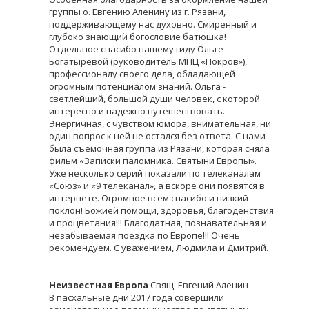
группы о. Евгению Аленину из г. Рязани,
поддерживающему нас духовно. Смиренный и
глубоко знающий богословие батюшка!
Отдельное спасибо нашему гиду Ольге
Богатыревой (руководитель МПЦ «Покров»),
профессионалу своего дела, обладающей
огромным потенциалом знаний. Ольга -
светлейший, большой души человек, с которой
интересно и надежно путешествовать.
Энергичная, с чувством юмора, внимательная, ни
один вопрос к ней не остался без ответа. С нами
была съемочная группа из Рязани, которая сняла
фильм «Записки паломника. Святыни Европы».
Уже несколько серий показали по телеканалам
«Союз» и «9 телеканал», а вскоре они появятся в
интернете. Огромное всем спасибо и низкий
поклон! Божией помощи, здоровья, благоденствия
и процветания!!! Благодатная, познавательная и
незабываемая поездка по Европе!!! Очень
рекомендуем. С уважением, Людмила и Дмитрий.
Неизвестная Европа
Свящ. Евгений Аленин
В пасхальные дни 2017 года совершили