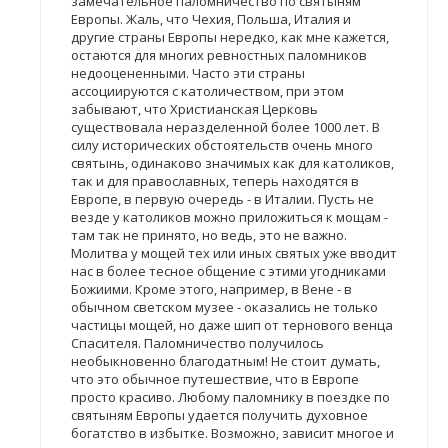
замечательное паломничество по святыням
Европы. Жаль, что Чехия, Польша, Италия и
другие страны Европы нередко, как мне кажется,
остаются для многих ревностных паломников
недооцененными. Часто эти страны
ассоциируются с католичеством, при этом
забывают, что Христианская Церковь
существовала неразделенной более 1000 лет. В
силу исторических обстоятельств очень много
святынь, одинаково значимых как для католиков,
так и для православных, теперь находятся в
Европе, в первую очередь - в Италии. Пусть не
везде у католиков можно приложиться к мощам -
там так не принято, но ведь, это не важно.
Молитва у мощей тех или иных святых уже вводит
нас в более тесное общение с этими угодниками
Божиими. Кроме этого, например, в Вене - в
обычном светском музее - оказались не только
частицы мощей, но даже шип от тернового венца
Спасителя. Паломничество получилось
необыкновенно благодатным! Не стоит думать,
что это обычное путешествие, что в Европе
просто красиво. Любому паломнику в поездке по
святыням Европы удается получить духовное
богатство в избытке. Возможно, зависит многое и