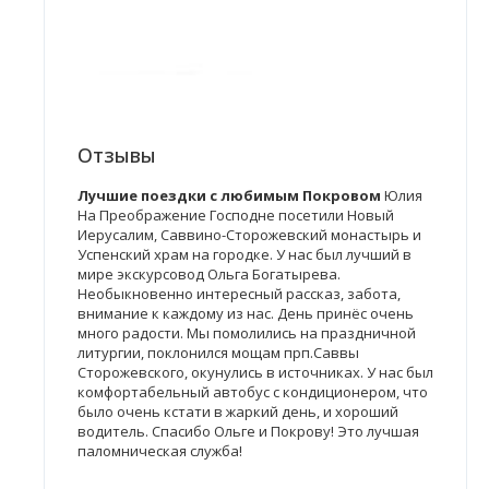
Отзывы
Лучшие поездки с любимым Покровом
Юлия
На Преображение Господне посетили Новый
Иерусалим, Саввино-Сторожевский монастырь и
Успенский храм на городке. У нас был лучший в
мире экскурсовод Ольга Богатырева.
Необыкновенно интересный рассказ, забота,
внимание к каждому из нас. День принёс очень
много радости. Мы помолились на праздничной
литургии, поклонился мощам прп.Саввы
Сторожевского, окунулись в источниках. У нас был
комфортабельный автобус с кондиционером, что
было очень кстати в жаркий день, и хороший
водитель. Спасибо Ольге и Покрову! Это лучшая
паломническая служба!