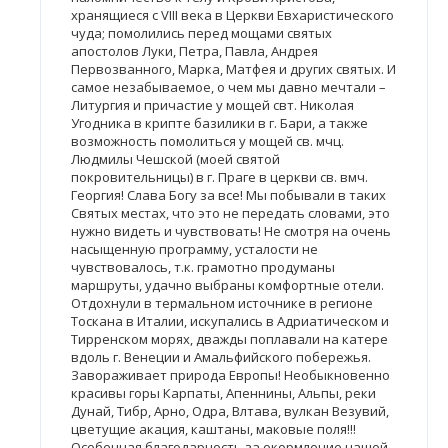
хранящиеся с VIII века в Церкви Евхаристического
чуда; помолились перед мощами святых
апостолов Луки, Петра, Павла, Андрея
Первозванного, Марка, Матфея и других святых. И
самое незабываемое, о чем мы давно мечтали –
Литургия и причастие у мощей свт. Николая
Угодника в крипте базилики в г. Бари, а также
возможность помолиться у мощей св. мчц.
Людмилы Чешской (моей святой
покровительницы) в г. Праге в церкви св. вмч.
Георгия! Слава Богу за все! Мы побывали в таких
Святых местах, что это не передать словами, это
нужно видеть и чувствовать! Не смотря на очень
насыщенную программу, усталости не
чувствовалось, т.к. грамотно продуманы
маршруты, удачно выбраны комфортные отели.
Отдохнули в термальном источнике в регионе
Тоскана в Италии, искупались в Адриатическом и
Тирренском морях, дважды поплавали на катере
вдоль г. Венеции и Амальфийского побережья.
Завораживает природа Европы! Необыкновенно
красивы горы Карпаты, Апеннины, Альпы, реки
Дунай, Тибр, Арно, Одра, Влтава, вулкан Везувий,
цветущие акация, каштаны, маковые поля!!!
Особенная благодарность за окормление нашей