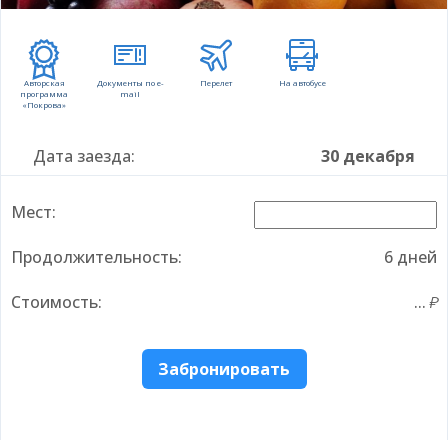
Авторская
Документы по e-
Перелет
На автобусе
программа
mail
«Покрова»
Дата заезда:
30 декабря
Мест:
Продолжительность:
6 дней
Стоимость:
...
Забронировать