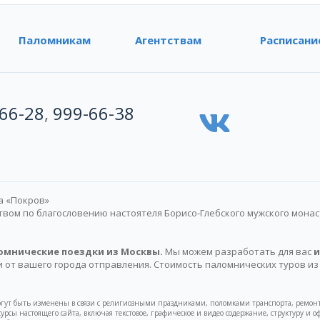
Паломникам
Агентствам
Расписани
66-28
,
999-66-38
а «Покров»
ом по благословению настоятеля Борисо-Глебского мужского мона
омнические поездки из Москвы.
Мы можем разработать для вас
и
и от вашего города отправления. Стоимость паломнических туров из
могут быть изменены в связи с религиозными праздниками, поломками транспорта, ре
есурсы настоящего сайта, включая текстовое, графическое и видео содержание, структур