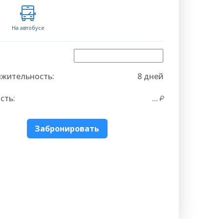
На автобусе
жительность:
8 дней
сть:
...
Забронировать