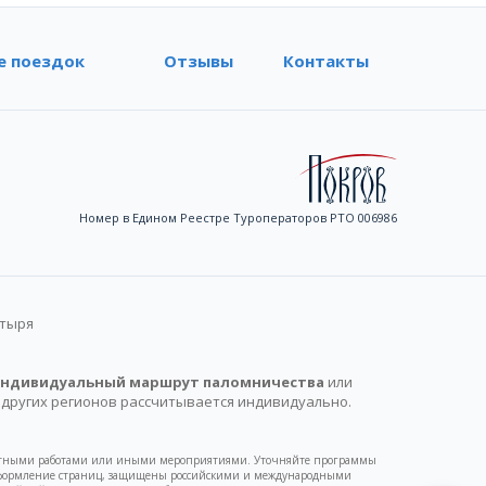
е поездок
Отзывы
Контакты
Номер в Едином Реестре Туроператоров РТО 006986
стыря
ндивидуальный маршрут паломничества
или
 других регионов рассчитывается индивидуально.
монтными работами или иными мероприятиями. Уточняйте программы
у и оформление страниц, защищены российскими и международными