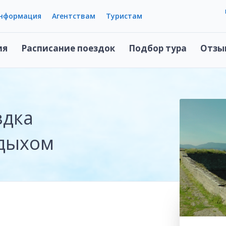
информация
Агентствам
Туристам
ия
Расписание поездок
Подбор тура
Отзы
здка
тдыхом