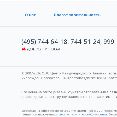
О нас
Благотворительность
(495) 744-64-18
,
744-51-24
,
999-
ДОБРЫНИНСКАЯ
© 2007-2026 ООО Центр Международного Паломничеств
Учережден Православным Крестовоздвиженским Братств
Все цены на сайте указаны с учетом отправления в
пал
присоединить вас к группе паломников вне зависимост
Материалы на сайте являются ознакомительными. Программы поездок 
поездок при заключении
договора на туристическое обслуживание
. Все р