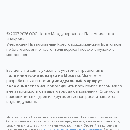
© 2007-2026 ООО Центр Международного Паломничества
«Покров»
Учережден Православным Крестовоздвиженским Братством
по благословению настоятеля Борисо-Глебского мужского
монастыря
Все цены на сайте указаны с учетом отправления в
паломнические поездки из Москвы.
Мы можем
разработать для вас
индивидуальный маршрут
паломничества
или присоединить вас к группе паломников
вне зависимости от вашего города отправления. Стоимость
паломнических туров из других регионов рассчитывается
индивидуально.
Материалы на сайте являются ознакомительными. Программы поездок могут
быть изменены в связи с религиозными праздниками, поломками транспорта,
ремонтными работами или иными мероприятиями. Уточняйте программы
поездок при заключении
договора на туристическое обслуживание
. Все ресурсы