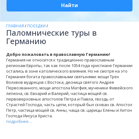
Найти
ГЛАВНАЯ
/
ПОЕЗДКИ
/
Паломнические туры в
Германию
Добро пожаловать в православную Германию!
Германия не относится к традиционно православным
регионам Европы, так как после 1054 года христиане Германии
остались в зоне католического влияния. Но не смотря на это
Германия богата православными святынями:
мощи Трех
Волхвов мудрецов с Востока, десница святого Андрея
Первозванного,
мощи апостола Матфия, мученики Фивейского
легиона, св. Евхарий и Валерий, частица мощей св.
первоверховных апостолов Петра и Павла, гвоздь от
Страстей Господа, часть цепи, который был скован св. Апостол
Петр, частица мощей св. Анны, чаща св. царицы Елены и
Хитон
Господа Иисуса Христа.
подробнее…