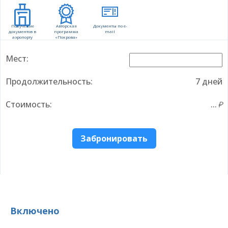
Получение
Авторская
Документы по e-
документов в
программа
mail
аэропорту
«Покрова»
Мест:
Продолжительность:
7 дней
Стоимость:
...
Забронировать
Включено