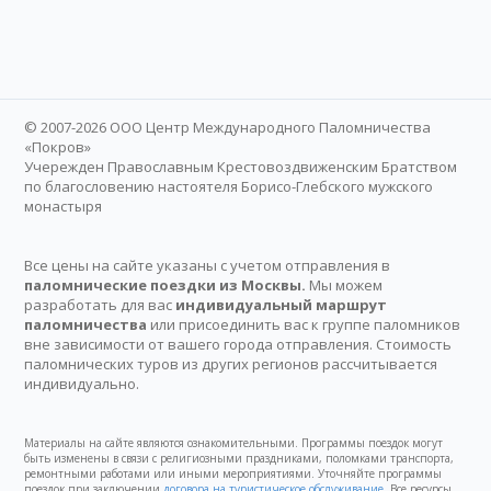
© 2007-2026 ООО Центр Международного Паломничества
«Покров»
Учережден Православным Крестовоздвиженским Братством
по благословению настоятеля Борисо-Глебского мужского
монастыря
Все цены на сайте указаны с учетом отправления в
паломнические поездки из Москвы.
Мы можем
разработать для вас
индивидуальный маршрут
паломничества
или присоединить вас к группе паломников
вне зависимости от вашего города отправления. Стоимость
паломнических туров из других регионов рассчитывается
индивидуально.
Материалы на сайте являются ознакомительными. Программы поездок могут
быть изменены в связи с религиозными праздниками, поломками транспорта,
ремонтными работами или иными мероприятиями. Уточняйте программы
поездок при заключении
договора на туристическое обслуживание
. Все ресурсы