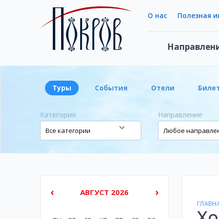
О нас
Полезная 
Направлен
Туры
События
Отели
Биле
Категория
Направление
‹
›
АВГУСТ 2026
ГЛАВН
Хо