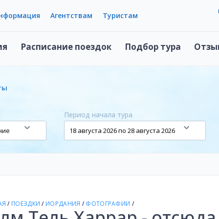
информация
Агентствам
Туристам
ия
Расписание поездок
Подбор тура
Отзы
ты
Период начала тура
АЯ
/
ПОЕЗДКИ
/
ИОРДАНИЯ
/
ФОТОГРАФИИ
/
лм Тель Харрар - отсюд