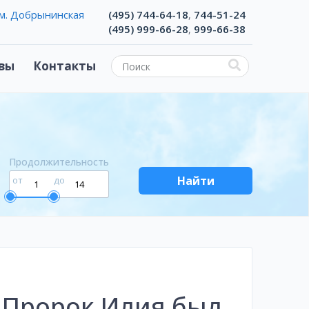
м. Добрынинская
(495) 744-64-18
744-51-24
,
(495) 999-66-28
999-66-38
,
вы
Контакты
Продолжительность
Найти
от
до
а Пророк Илия был