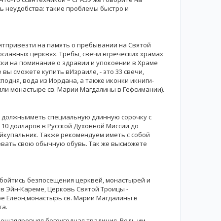
ть неудобства: такие проблемы быстро и
тятпривезти на память о пребывании на Святой
славных церквях. Требы, свечи вгреческих храмах
ски на поминание о здравии и упокоении в Храме
вы сможете купить вИзраиле, - это 33 свечи,
подня, вода из Иордана, а также иконки икниги-
ли монастыре св. Марии Магдалины в Гефсимании).
) должныиметь специальную длинную сорочку с
т 10 долларов в Русской Духовной Миссии до
йкупальник. Также рекомендуем иметь с собой
евать свою обычную обувь. Так же высможете
обойтись безпосещения церквей, монастырей и
в Эйн-Кареме, Церковь Святой Троицы -
ре Елеон,монастырь св. Марии Магдалины в
та.
рошаядревняя богоугодная традиция. Ведь им