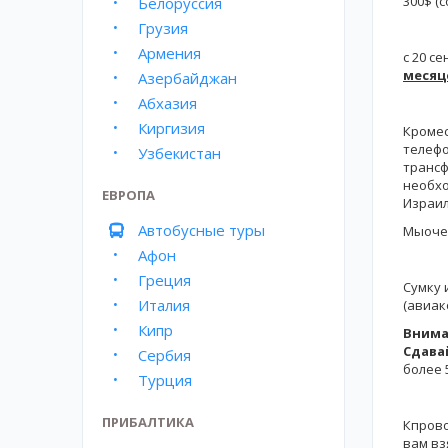
300$ (
Белоруссия
Грузия
Армения
с 20 с
месяц
Азербайджан
Абхазия
Киргизия
Кромес
телефо
Узбекистан
трансф
необхо
ЕВРОПА
Израил
Автобусные туры
Мыочен
Афон
Греция
Сумку 
Италия
(авиак
Кипр
Внима
Сдавай
Сербия
более 5
Турция
ПРИБАЛТИКА
Кпрово
вам вз