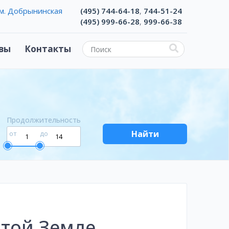
м. Добрынинская
(495) 744-64-18
744-51-24
,
(495) 999-66-28
999-66-38
,
вы
Контакты
Продолжительность
Найти
от
до
ятой Земле