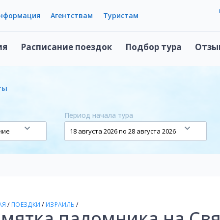
информация
Агентствам
Туристам
ия
Расписание поездок
Подбор тура
Отзы
ты
Период начала тура
АЯ
/
ПОЕЗДКИ
/
ИЗРАИЛЬ
/
мятка паломника на Св