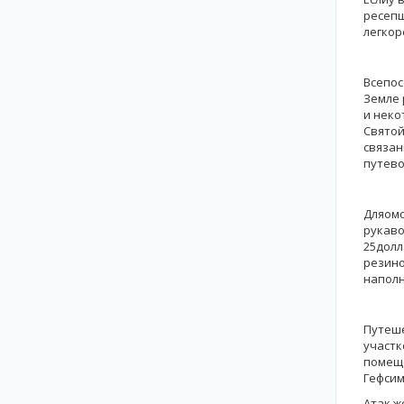
ресепш
легкор
Всепос
Земле 
и неко
Святой
связан
путево
Дляомо
рукаво
25долл
резино
наполн
Путеше
участк
помеще
Гефсим
Атак ж