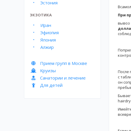
Эстония
Всамол
ЭКЗОТИКА
При п
вывоз 
Иран
долла
Эфиопия
соблюд
Япония
Алжир
Поприл
контро
Прием групп в Москве
Круизы
После 
с табл
Санатории и лечение
он соп
Для детей
пребыв
Бывает
hairdry
Имейте
всевре
Еслиу 