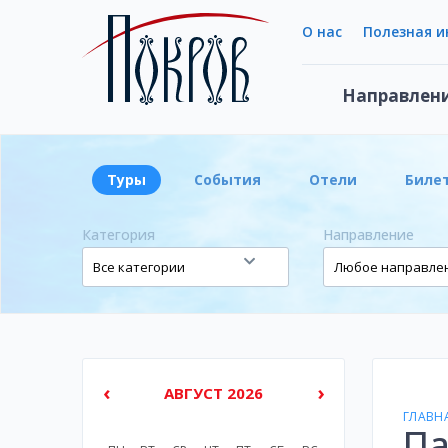
О нас
Полезная 
Направлен
Туры
События
Отели
Биле
Категория
Направление
‹
›
АВГУСТ 2026
ГЛАВН
Па