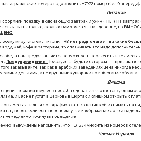
ные израильские номера надо звонить +7972 номер (без 0 впереди).
Питание
ы оформили поездку, включающую завтрак и ужин ( HB ). На завтрак 
 есть и пить столько, сколько вам хочется – на здоровье, но
ВЫНОСИ
ЕЩЕНО
.
о всему миру, система питания HB
не предполагает никаких бесп
 воду, чай, кофе в ресторане, то оплачивать это надо дополнительн
я обеда вам предоставляется возможность перекусить в тех местах, 
ль.
Предупреждение:
Пожалуйста, будьте осторожны - при заказе о
этого заказывайте. Так как в арабских заведениях цена никогда неф
мелкими деньгами, а не крупными купюрами во избежание обмана.
Одежда
сещения церквей и музеев просьба одеваться соответствующим обр
лизма, и Вас не пустят в церковь в шортах и слишком открытых плат
торых местах нельзя фотографировать со вспышкой и снимать на ви
ки на дверях: если есть перечеркнутое изображение фото и видеока
ят немедленно покинуть помещение.
ению, вынуждены напомнить, что НЕЛЬЗЯ уносить из номеров отеле
Климат Израиля