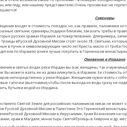
н, или гиду, или нашему представителю.Очень просим вас не терпе
ешаются!
Сувениры
ещения входят в стоимость поездки, но, как правило, паломники хо
разные святыни, сувениры,подарки близким, заказать требы в право
торых русских храмах Израиля за пожертвование. Дляпримера, запи
 Троицы вРусской Духовной Миссии стоят около 1$. Святыни, которые 
ные в пучок и символизирующие число летХриста, масло от Гроба Гос
дители по Израилю (книги лучше покупать в Горненском монастыреи
Омовение в Иордане
вения в святых водах реки Иордан вы (как женщины, так и мужчины
м. Вы можете взять ее из дома иликупить в Израиле. Ее стоимость о
аров непосредственно у реки Иордан. Женщинам нужно взять с собо
вые тапочки (вьетнамки),чтобы после выхода из воды сразу не над
ить бутылки водой из Иордана.
ствиепо Святой Земле для российских паломников никак не может 
ов Русской Духовной Миссии в Палестине.Это Горненский монастырь 
ниеРусской Духовной Миссии в Иерусалиме, Храм Вознесения на го
ании, храм в Магдале, монастырь СвятойТроицы в Хевроне и др. мес
е не забывайте о пожертвованиях для храмов и монастырей. Это хо