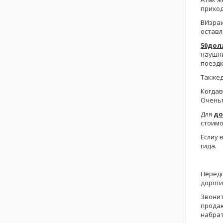
приход
ВИзраи
оставл
50дол
наушни
поездк
Такжед
Когдав
Оченьп
Для
до
стоимо
Еслиу 
гида.
Передп
дороги
Звонит
продаю
набрат