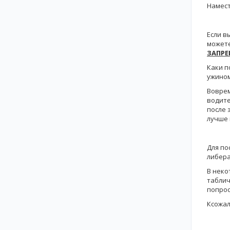
Намест
Если в
можете
ЗАПР
Каки п
ужином
Воврем
водите
после 
лучше 
Для по
либера
В неко
таблич
попрос
Ксожал