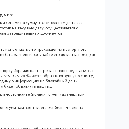
, что:
ми лицами на сумму в эквиваленте до
10 000
оссии на текущую дату, осуществляется с
нам разрешительных документов.
т лист с отметкой о прохождении паспортного
ия багажа (невыбрасывайте его до конца поездки).
опорту Израиля вас встречает наш представитель
 залом выдачи багажа
. Собрав всюгруппу по списку,
обходимую информацию на ближайший день
м будет объявлять ваш гид.
тельноуточняйте (по-англ. dryer «драйер» или
советуем вам взять комплект белья/носки на
что-то ссантехникой – СРАЗУ же говорите на