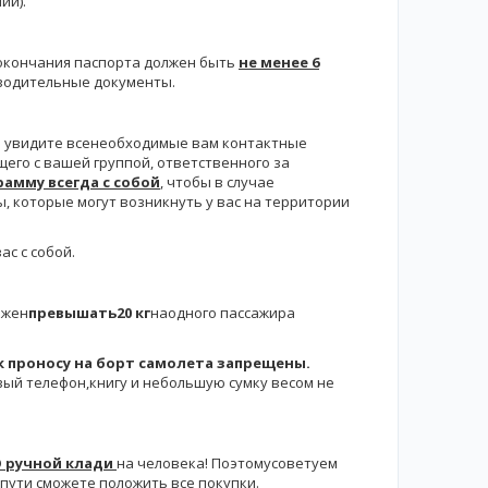
ии).
к окончания паспорта должен быть
не менее 6
оводительные документы.
вы увидите всенеобходимые вам контактные
го с вашей группой, ответственного за
рамму всегда с собой
, чтобы в случае
 которые могут возникнуть у вас на территории
ас с собой.
лжен
превышать20 кг
наодного пассажира
 проносу на борт самолета запрещены.
вый телефон,книгу и небольшую сумку весом не
О ручной клади
на человека! Поэтомусоветуем
пути сможете положить все покупки.