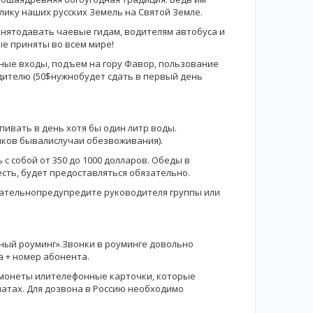
лику наших русских Земель на Святой Земле.
инятодавать чаевые гидам, водителям автобуса и
ые приняты во всем мире!
тные входы, подъем на гору Фавор, пользование
дителю (50$нужнобудет сдать в первый день
пивать в день хотя бы один литр воды.
иков бывалислучаи обезвоживания).
с собой от 350 до 1000 долларов. Обеды в
есть, будет предоставляться обязательно.
язательнопредупредите руководителя группы или
ный роуминг».Звонки в роуминге довольно
а + номер абонента.
 монеты илителефонные карточки, которые
матах. Для дозвона в Россию необходимо