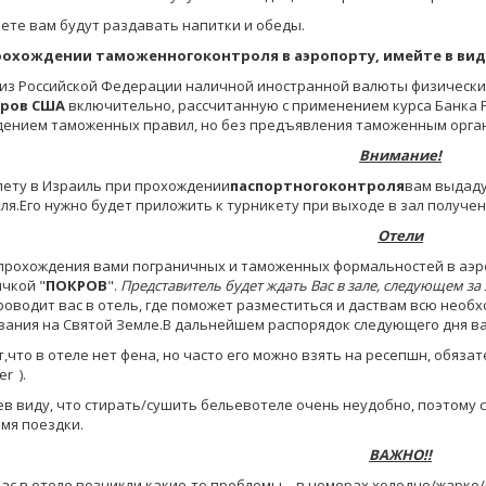
ете вам будут раздавать напитки и обеды.
рохождении таможенногоконтроля в аэропорту, имейте в виду
из Российской Федерации наличной иностранной валюты физически
ров США
включительно, рассчитанную с применением курса Банка Р
ением таможенных правил, но без предъявления таможенным орга
Внимание!
ету в Израиль при прохождении
паспортногоконтроля
вам выдаду
ля.Его нужно будет приложить к турникету при выходе в зал получен
Отели
прохождения вами пограничных и таможенных формальностей в аэр
ичкой "
ПОКРОВ
".
Представитель будет ждать Вас в зале, следующем за
роводит вас в отель, где поможет разместиться и даствам всю не
ания на Святой Земле.В дальнейшем распорядок следующего дня ва
,что в отеле нет фена, но часто его можно взять на ресепшн, обяза
er ).
в виду, что стирать/сушить бельевотеле очень неудобно, поэтому 
мя поездки.
ВАЖНО!!
вас в отеле возникли какие-то проблемы – в номерах холодно/жарко/