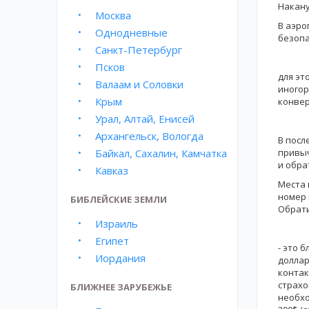
Накану
Москва
В аэр
Однодневные
безопа
Санкт-Петербург
Псков
для эт
Валаам и Соловки
иногор
Крым
конвер
Урал, Алтай, Енисей
Архангельск, Вологда
В посл
Байкал, Сахалин, Камчатка
привыч
и обра
Кавказ
Места 
номер 
БИБЛЕЙСКИЕ ЗЕМЛИ
Обрати
Израиль
Египет
- это 
Иордания
доллар
контак
страхо
БЛИЖНЕЕ ЗАРУБЕЖЬЕ
необхо