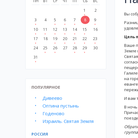
ПН
ВТ
СР
ЧТ
ПТ
СБ
ВС
1
2
Вы соб
3
4
5
6
7
8
9
Разниц
удовле
10
11
12
13
14
15
16
Цель 
17
18
19
20
21
22
23
Ваше п
24
25
26
27
28
29
30
Земле 
Святая
31
соглас
пещере
Галиле
на гор
еванге
ПОПУЛЯРНОЕ
пережи
Дивеево
И вам 
Оптина пустынь
В ночь
Причас
Годеново
поездк
Израиль. Святая Земля
Обрати
группа
РОССИЯ