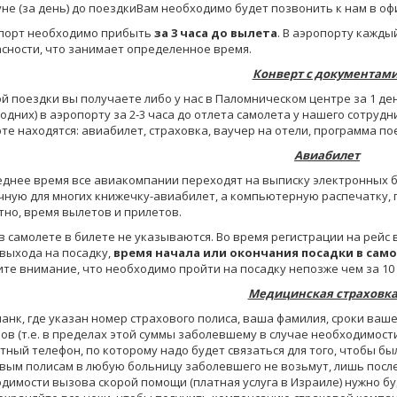
не (за день) до поездкиВам необходимо будет позвонить к нам в оф
опорт необходимо прибыть
за 3 часа до вылета
. В аэропорту кажды
сности, что занимает определенное время.
Конверт с документами
ой поездки вы получаете либо у нас в Паломническом центре за 1 де
одних) в аэропорту за 2-3 часа до отлета самолета у нашего сотруд
те находятся: авиабилет, страховка, ваучер на отели, программа по
Авиабилет
еднее время все авиакомпании переходят на выписку электронных бил
ную для многих книжечку-авиабилет, а компьютерную распечатку, г
тно, время вылетов и прилетов.
в самолете в билете не указываются. Во время регистрации на рейс 
выхода на посадку,
время начала или окончания посадки в сам
те внимание, что необходимо пройти на посадку непозже чем за 10 
Медицинская страховка
бланк, где указан номер страхового полиса, ваша фамилия, сроки ваш
ов (т.е. в пределах этой суммы заболевшему в случае необходимост
тный телефон, по которому надо будет связаться для того, чтобы бы
вым полисам в любую больницу заболевшего не возьмут, лишь после 
димости вызова скорой помощи (платная услуга в Израиле) нужно 