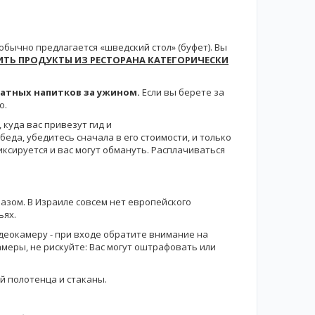
обычно предлагается «шведский стол» (буфет). Вы
ТЬ ПРОДУКТЫ ИЗ РЕСТОРАНА КАТЕГОРИЧЕСКИ
латных напитков за ужином.
Если вы берете за
о.
куда вас привезут гид и
беда, убедитесь сначала в его стоимости, и только
иксируется и вас могут обмануть. Расплачиваться
азом. В Израиле совсем нет европейского
ьях.
деокамеру - при входе обратите внимание на
меры, не рискуйте: Вас могут оштрафовать или
й полотенца и стаканы.