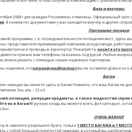
сохраняйте все чеки, чтобы получить компенсацию страховой компан
Виза и ваучеры
:
ентября 2008 г для граждан Россиивизы отменены. Официальный сро
ев
. В конвертес документами у вас находится ваучер и другие сопр
Программа поездки
амой программы, т.е. последовательности посещения мест, здесь 
ны: представителя принимающей компании,экскурсовода, работающе
еры(встречи и проводы в аэропорту). Пожалуйста,
носите эту прог
димости нужные вам телефоны оказались под рукой. Любые вопросы,
я, можно решить с помощью наших надежных партнеров.
ь надеемся, что
заграничныйпаспорт
вы не оставили дома и он у в
Багаж
или чемодан вы можете сдать в багаж.Помните, что ваш багаж не до
омпания Эль аль – 23 кг).
ние:колющие, режущие предметы, а также жидкостии спреи к
те их в багаж!
В ручную кладь вы можете взять фотоаппарат, сото
-8 кг.
ОЧЕНЬ ВАЖНО!
зу в самолете разрешено брать только
1 МЕСТО БАГАЖА и 1 МЕСТ
ять с собой большой полупустой чемодан, в который вы наобратном 