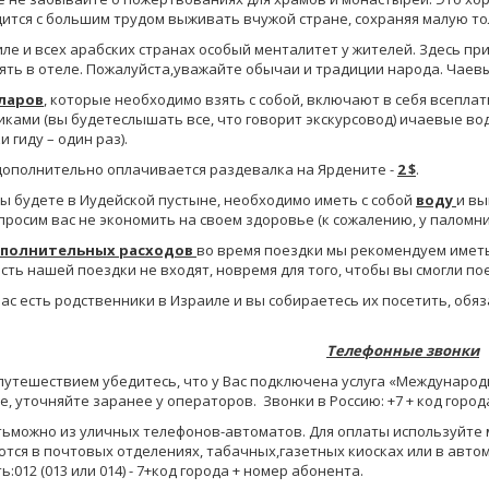
ится с большим трудом выживать вчужой стране, сохраняя малую то
ле и всех арабских странах особый менталитет у жителей. Здесь пр
ять в отеле. Пожалуйста,уважайте обычаи и традиции народа. Чаев
ларов
, которые необходимо взять с собой, включают в себя всепла
ками (вы будетеслышать все, что говорит экскурсовод) ичаевые во
и гиду – один раз).
ополнительно оплачивается раздевалка на Ярдените -
2 $
.
ы будете в Иудейской пустыне, необходимо иметь с собой
воду
и вы
росим вас не экономить на своем здоровье (к сожалению, у паломн
полнительных расходов
во время поездки мы рекомендуем иметь 
сть нашей поездки не входят, новремя для того, чтобы вы смогли по
вас есть родственники в Израиле и вы собираетесь их посетить, об
Телефонные звонки
утешествием убедитесь, что у Вас подключена услуга «Международ
е, уточняйте заранее у операторов. Звонки в Россию: +7 + код город
ьможно из уличных телефонов-автоматов. Для оплаты используйте
тся в почтовых отделениях, табачных,газетных киосках или в авто
ь:012 (013 или 014) - 7+код города + номер абонента.