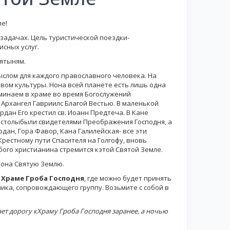
е!
задачах. Цель туристической поездки-
сных услуг.
вятыням.
слом для каждого православного человека. На
твом культуры. Нона всей планете есть лишь одна
оминаем в храме во время Богослужений
Архангел Гавриилс Благой Вестью. В маленькой
дан Его крестил св. Иоанн Предтеча. В Кане
остолыбыли свидетелями Преображения Господня, а
рдан, Гора Фавор, Кана Галилейская- все эти
рестному пути Спасителя на Голгофу, вновь
бого христианина стремится кэтой Святой Земле.
вона Святую Землю.
 Храме Гроба Господня
, где можно будет принять
ика, сопровождающего группу. Возьмите с собой в
ает дорогу кХраму Гроба Господня заранее, а ночью