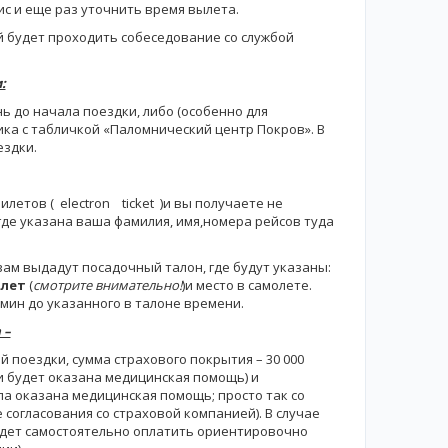
ис и еще раз уточнить время вылета.
й будет проходить собеседование со службой
:
нь до начала поездки, либо (особенно для
ника с табличкой «Паломнический центр Покров». В
ездки.
етов ( electron ticket )и вы получаете не
де указана ваша фамилия, имя,номера рейсов туда
вам выдадут посадочный талон, где будут указаны:
олет
(
смотрите внимательно!
)и место в самолете.
мин до указанного в талоне времени.
 –
ей поездки, сумма страхового покрытия – 30 000
и будет оказана медицинская помощь) и
ла оказана медицинская помощь; просто так со
согласования со страховой компанией). В случае
будет самостоятельно оплатить ориентировочно