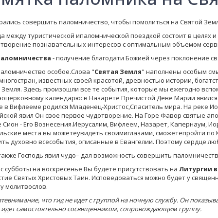
рались совершить паломничество, чтобы помолиться на Святой Земл
а между туристической ипаломнической поездкой состоит в целях и 
творение познавательных интересов с оптимальным объемом серви
паломничества
- получение благодати Божией через поклонение с
аломничество особое.Слова "
Святая Земля
" наполнены особым смы
многостран, известных своей красотой, древностью истории, богатс
 Земля. Здесь произошли все те события, которые мы ежегодно всп
ноцерковному календарю: в Назарете Пречистой Деве Марии явился 
 в Вифлееме родился Младенец-Христос,Спаситель мира. На реке Иор
йской явил Он свое первое чудотворение. На Горе Фавор святые ап
е Сион - Его Вознесения.Иерусалим, Вифлеем, Назарет, Капернаум, Ио
льские места вы можетеувидеть своимиглазами, сможетепройти по К
ть духовно всесобытия, описанные в Евангелии. Поэтому сердце лю
также Господь явил чудо– дал возможность совершить паломничест
 с субботы на воскресенье Вы будете присутствовать на
Литургии в
тие Святых Христовых Таин. Исповедоваться можно будет у священн
у молитвослов.
тевнимание, что гид не идет с группой на ночную службу. Он показыв
 идет самостоятельно сосвященником, сопровождающим группу.