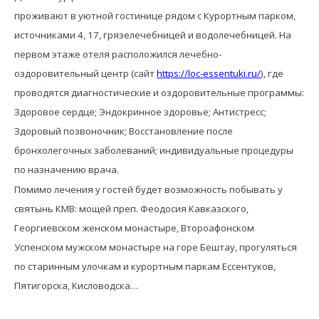
проживают в уютной гостинице рядом с Курортным парком,
источниками 4, 17, грязелечебницей и водолечебницей. На
первом этаже отеля расположился лечебно-
оздоровительный центр (
сайт
https://loc-essentuki.ru/
)
, где
проводятся диагностические и оздоровительные программы:
Здоровое сердце; Эндокринное здоровье; Антистресс;
Здоровый позвоночник; Восстановление после
бронхолегочных заболеваний; индивидуальные процедуры
по назначению врача.
Помимо лечения у гостей будет возможность побывать у
святынь КМВ: мощей преп. Феодосия Кавказского,
Георгиевском женском монастыре, Второафонском
Успенском мужском монастыре на горе Бештау, прогуляться
по старинным улочкам и курортным паркам Ессентуков,
Пятигорска, Кисловодска…