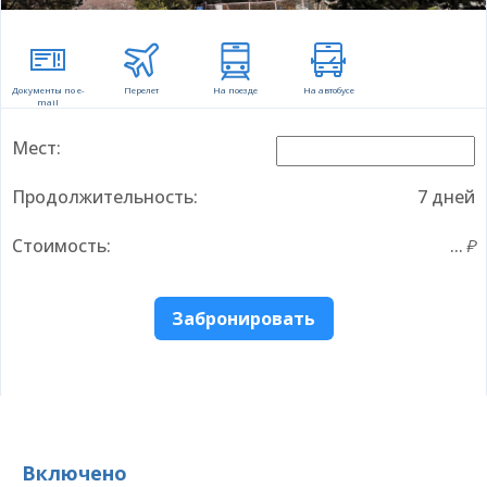
Документы по e-
Перелет
На поезде
На автобусе
mail
Мест:
Продолжительность:
7 дней
Стоимость:
...
Забронировать
Включено