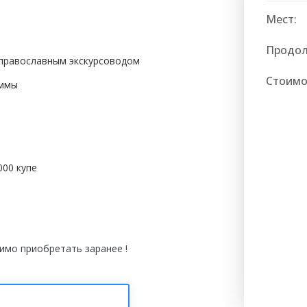
Мест:
Продол
православным экскурсоводом
Стоимо
аммы
000 купе
имо приобретать заранее !