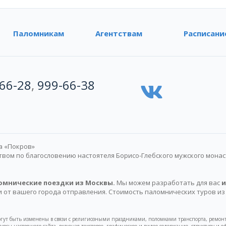
Паломникам
Агентствам
Расписани
66-28
,
999-66-38
а «Покров»
ом по благословению настоятеля Борисо-Глебского мужского мона
омнические поездки из Москвы.
Мы можем разработать для вас
и
и от вашего города отправления. Стоимость паломнических туров из
могут быть изменены в связи с религиозными праздниками, поломками транспорта, ре