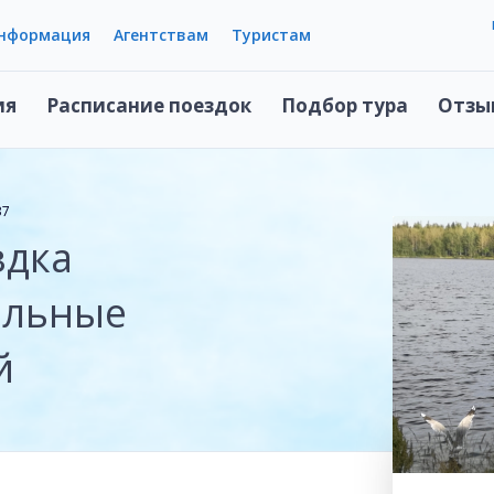
информация
Агентствам
Туристам
ия
Расписание поездок
Подбор тура
Отзы
37
здка
альные
й