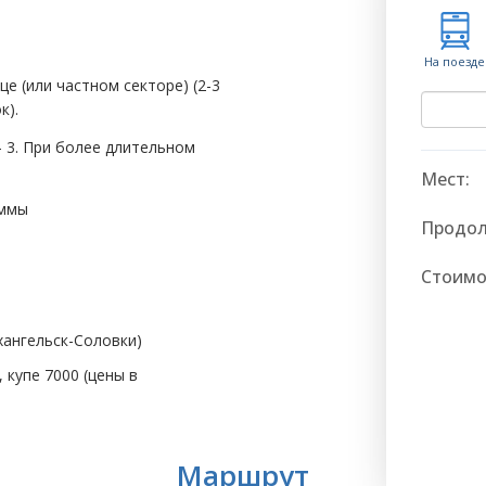
На поезде
е (или частном секторе) (2-3
к).
- 3. При более длительном
Мест:
аммы
Продол
Стоимо
хангельск-Соловки)
 купе 7000 (цены в
Маршрут