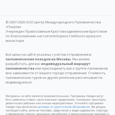
© 2007-2026 ООО Центр Международного Паломничества
«Покров»
Учережден Православным Крестовоздвиженским Братством
по благословению настоятеля Борисо-Глебского мужского
монастыря
Все цены на сайте указаны с учетом отправления в
паломнические поездки из Москвы.
Мы можем
разработать для вас
индивидуальный маршрут
паломничества
или присоединить вас к группе паломников
вне зависимости от вашего города отправления. Стоимость
паломнических туров из других регионов рассчитывается
индивидуально.
Материалы на сайте являются ознакомительными. Программы поездок могут
быть изменены в связи с религиозными праздниками, поломками транспорта,
ремонтными работами или иными мероприятиями. Уточняйте программы
поездок при заключении
договора на туристическое обслуживание
. Все ресурсы
настоящего сайта, включая текстовое, графическое и видео содержание, структуру
и оформление страниц, защищены российскими и международными законами и