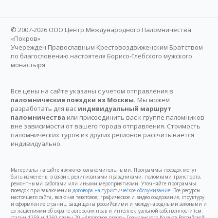
© 2007-2026 ООО Центр Международного Паломничества
«Покров»
Учережден Православным Крестовоздвиженским Братством
по благословению настоятеля Борисо-Глебского мужского
монастыря
Все цены на сайте указаны с учетом отправления в
паломнические поездки из Москвы.
Мы можем
разработать для вас
индивидуальный маршрут
паломничества
или присоединить вас к группе паломников
вне зависимости от вашего города отправления. Стоимость
паломнических туров из других регионов рассчитывается
индивидуально.
Материалы на сайте являются ознакомительными. Программы поездок могут
быть изменены в связи с религиозными праздниками, поломками транспорта,
ремонтными работами или иными мероприятиями. Уточняйте программы
поездок при заключении
договора на туристическое обслуживание
. Все ресурсы
настоящего сайта, включая текстовое, графическое и видео содержание, структуру
и оформление страниц, защищены российскими и международными законами и
соглашениями об охране авторских прав и интеллектуальной собственности (см.
статьи 1259 и 1260 главы 70 «Авторское право» Гражданского Кодекса Российской