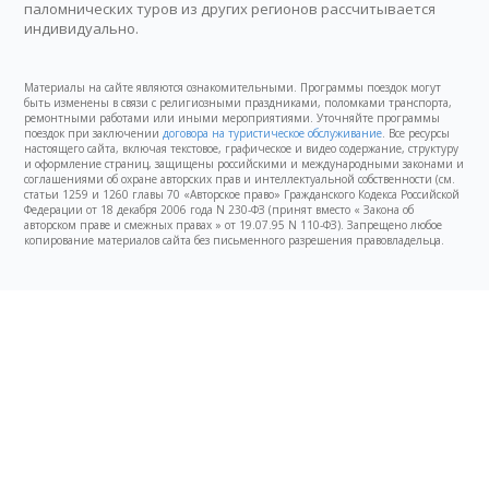
паломнических туров из других регионов рассчитывается
индивидуально.
Материалы на сайте являются ознакомительными. Программы поездок могут
быть изменены в связи с религиозными праздниками, поломками транспорта,
ремонтными работами или иными мероприятиями. Уточняйте программы
поездок при заключении
договора на туристическое обслуживание
. Все ресурсы
настоящего сайта, включая текстовое, графическое и видео содержание, структуру
и оформление страниц, защищены российскими и международными законами и
соглашениями об охране авторских прав и интеллектуальной собственности (см.
статьи 1259 и 1260 главы 70 «Авторское право» Гражданского Кодекса Российской
Федерации от 18 декабря 2006 года N 230-ФЗ (принят вместо « Закона об
авторском праве и смежных правах » от 19.07.95 N 110-ФЗ). Запрещено любое
копирование материалов сайта без письменного разрешения правовладельца.