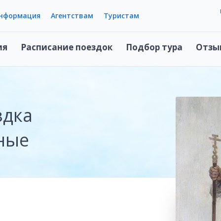
информация
Агентствам
Туристам
ия
Расписание поездок
Подбор тура
Отзы
здка
ные