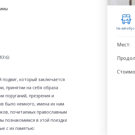
аммы
На автобус
Мест:
3:6).
Продол
Стоимо
й подвиг, который заключается
и, принятии на себя образа
и поруганий, презрения и
в было немного, имена их нам
иков, почитаемых православным
мы познакомимся в этой поездке
ые с их памятью: