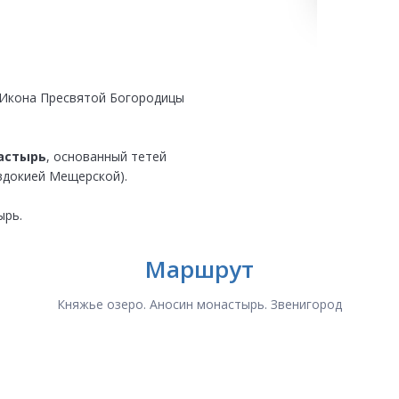
о. Икона Пресвятой Богородицы
астырь
, основанный тетей
Евдокией Мещерской).
ырь.
Маршрут
Княжье озеро. Аносин монастырь. Звенигород