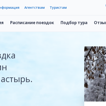
информация
Агентствам
Туристам
ия
Расписание поездок
Подбор тура
Отзы
здка
ин
астырь.