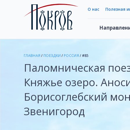
О нас
Полезная 
Направлен
ГЛАВНАЯ
/
ПОЕЗДКИ
/
РОССИЯ
/ #85
Паломническая пое
Княжье озеро. Анос
Борисоглебский мон
Звенигород