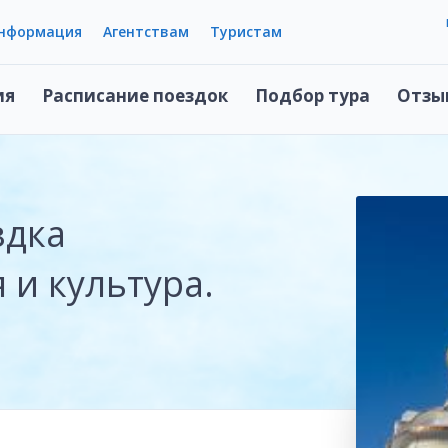
информация
Агентствам
Туристам
ия
Расписание поездок
Подбор тура
Отзы
здка
 и культура.