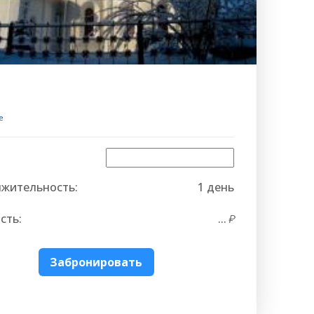
е
жительность:
1 день
сть:
...
ква
Забронировать