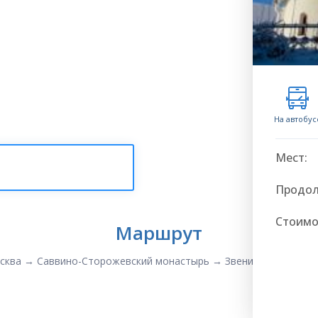
На автобус
Мест:
Продол
Стоимо
Маршрут
сква → Саввино-Сторожевский монастырь → Звенигород → Мос