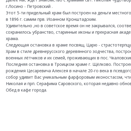
г.Лосино - Петровский .
Этот 5-ти придельный храм был построен на деньги местного
в 1896 г. самим прв. Иоанном Кронштадским.
Удивительно ,но в советское время он не закрывался, соотв
сохранилось убранство, старинные иконы и прекрасная акад
храма.
Следующая остановка в храме посвящ. Царю - страстотерпц
Храм в стиле древнерусского деревянного зодчества, постро
военных лётчиков и их семей, проживающих в пос. Чкаловски
Последняя остановка в Троицком храме г. Щёлково. Построе
рождения Цесаревича Алексея в начале 20-го века в псевдог
собор удивит Вас уникальным фарфоровым иконостасом, чт
Николая и прп. Серафима Саровского, которая недавно обно
Обед в кафе города.