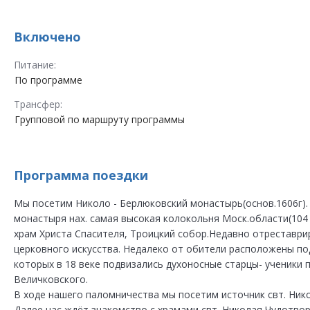
Включено
Питание:
По программе
Трансфер:
Групповой по маршруту программы
Программа поездки
Мы посетим Николо - Берлюковский монастырь(основ.1606г).
монастыря нах. самая высокая колокольня Моск.области(104 
храм Христа Спасителя, Троицкий собор.Недавно отреставр
церковного искусства. Недалеко от обители расположены п
которых в 18 веке подвизались духоносные старцы- ученики п
Величковского.
В ходе нашего паломничества мы посетим источник свт. Нико
Далее нас ждёт знакомство с храмами свт. Николая Чудотвор