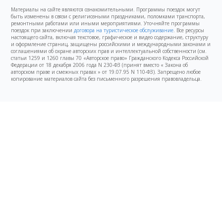
Материалы на сайте являются ознакомительными. Программы поездок могут
быть изменены в связи с религиозными праздниками, поломками транспорта,
ремонтными работами или иными мероприятиями. Уточняйте программы
поездок при заключении
договора на туристическое обслуживание
. Все ресурсы
настоящего сайта, включая текстовое, графическое и видео содержание, структуру
и оформление страниц, защищены российскими и международными законами и
соглашениями об охране авторских прав и интеллектуальной собственности (см.
статьи 1259 и 1260 главы 70 «Авторское право» Гражданского Кодекса Российской
Федерации от 18 декабря 2006 года N 230-ФЗ (принят вместо « Закона об
авторском праве и смежных правах » от 19.07.95 N 110-ФЗ). Запрещено любое
копирование материалов сайта без письменного разрешения правовладельца.