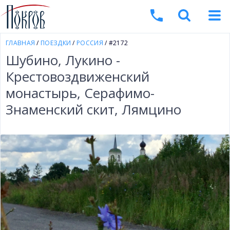
ГЛАВНАЯ
/
ПОЕЗДКИ
/
РОССИЯ
/ #2172
Шубино, Лукино -
Крестовоздвиженский
монастырь, Серафимо-
Знаменский скит, Лямцино