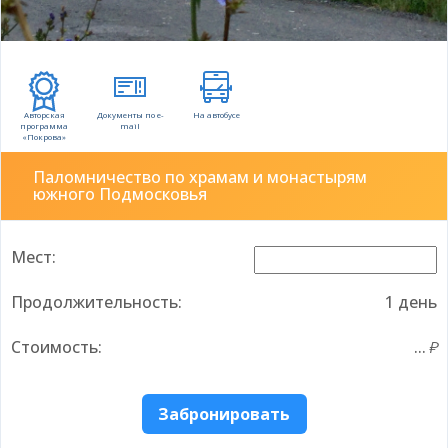
Авторская
Документы по e-
На автобусе
программа
mail
«Покрова»
Паломничество по храмам и монастырям
южного Подмосковья
Мест:
Продолжительность:
1 день
Стоимость:
...
Забронировать