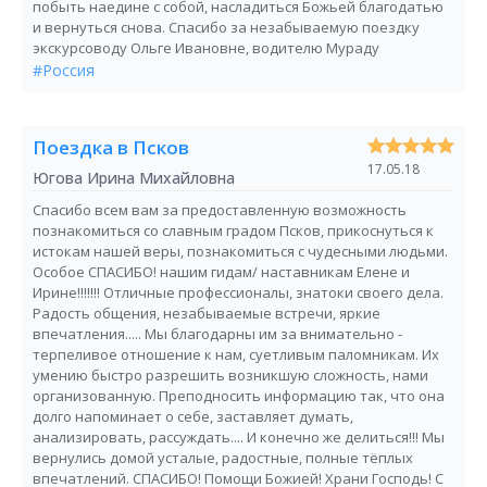
побыть наедине с собой, насладиться Божьей благодатью
и вернуться снова. Спасибо за незабываемую поездку
экскурсоводу Ольге Ивановне, водителю Мураду
#Россия
Поездка в Псков
17.05.18
Югова Ирина Михайловна
Спасибо всем вам за предоставленную возможность
познакомиться со славным градом Псков, прикоснуться к
истокам нашей веры, познакомиться с чудесными людьми.
Особое СПАСИБО! нашим гидам/ наставникам Елене и
Ирине!!!!!!! Отличные профессионалы, знатоки своего дела.
Радость общения, незабываемые встречи, яркие
впечатления..... Мы благодарны им за внимательно -
терпеливое отношение к нам, суетливым паломникам. Их
умению быстро разрешить возникшую сложность, нами
организованную. Преподносить информацию так, что она
долго напоминает о себе, заставляет думать,
анализировать, рассуждать.... И конечно же делиться!!! Мы
вернулись домой усталые, радостные, полные тёплых
впечатлений. СПАСИБО! Помощи Божией! Храни Господь! С