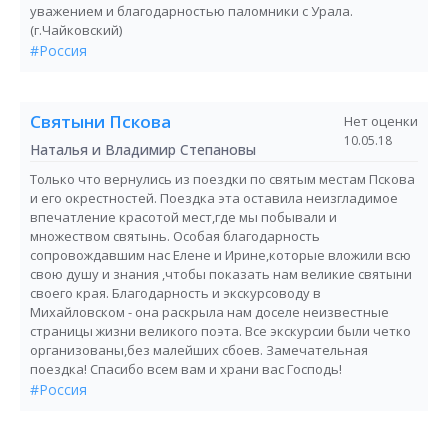
уважением и благодарностью паломники с Урала.
(г.Чайковский)
#Россия
Святыни Пскова
Нет оценки
10.05.18
Наталья и Владимир Степановы
Только что вернулись из поездки по святым местам Пскова
и его окрестностей. Поездка эта оставила неизгладимое
впечатление красотой мест,где мы побывали и
множеством святынь. Особая благодарность
сопровождавшим нас Елене и Ирине,которые вложили всю
свою душу и знания ,чтобы показать нам великие святыни
своего края. Благодарность и экскурсоводу в
Михайловском - она раскрыла нам доселе неизвестные
страницы жизни великого поэта. Все экскурсии были четко
организованы,без малейших сбоев. Замечательная
поездка! Спасибо всем вам и храни вас Господь!
#Россия