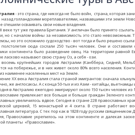
ралия
- это страна, где никогда не было войн, страна, которая за
т назад голландскими мореплавателями, назвавшими эти земли Новой
не спешили осваивать свои новые владения.
I веке тут уже правила Британия. У англичан было принято ссылат
и, но с началом войны за независимость это стало невозможным. 
емзы, но это осложнило судоходство - вот тогда и было решено ссыл
лстолетия сюда сослали 250 тысяч человек. Они и составили 
ики континента было разведение овец. На территории равной Е
е ласково называют свою страну Оз, а себя - ози.
семь крупнейших городов Австралии (Канббера, Сидней, Мельбур
тся на побережье, и в них живет около 80% всего населения. Конт
из наименее населенных мест на Земле.
ние XX века Австралия стала страной эмигрантов: сначала хлынули
ечно, же англосаксы. А с конца 50-тых и из Азии - китайцы, вьетнамцы
я в Австралию ежегодно эмигрируют около 150 тысяч человек из 1
лавие привлекает все больше и больше граждан Зеленого контин
лавных увеличилось вдвое. Сегодня в стране 228 православных храм
еской церквей, 15 монастырей и 4 скита. В стране работают в
лавная литература. С тех пор как в 1828 году русским священником
ия, Православие укрепилось на этом континенте и далекая заок
ой планеты «Православие».