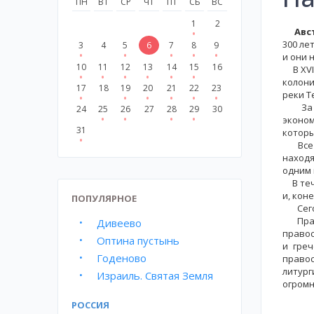
ПН
ВТ
СР
ЧТ
ПТ
СБ
ВС
1
2
Авст
300 ле
3
4
5
6
7
8
9
и они 
10
11
12
13
14
15
16
В XVII
колони
17
18
19
20
21
22
23
реки Т
За по
24
25
26
27
28
29
30
эконом
31
которы
Все во
находя
одним 
В тече
и, кон
ПОПУЛЯРНОЕ
Сегодн
Правос
Дивеево
правос
Оптина пустынь
и греч
Годеново
правос
литург
Израиль. Святая Земля
огромн
РОССИЯ