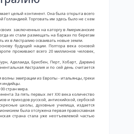
нимает целый континент. Она была открыта всего
 Голландией. Торговать им здесь было не с кем
ь своих заключенных на каторгу в Американские
Тогда их стали размещать на баржах по берегам
ать их в Австралию осваивать новые земли.
основу будущей нации. Полтора века основой
вропе проживают всего 20 миллионов человек,
н, Аделаида, Брисбен, Перт, Хобарт, Дарвин)
инентальная Австралия и по сей день считается
 волны эмиграции из Европы - итальянцы, греки
 и индийцы.
00 стран мира.
ента За пять первых лет XXI века количество
ов и приходов русской, антиохийской, сербской
оскресные школы, духовные училища, издается
 Дионисием была отслужена первая православная
енская страна стала уже неотъемлемой частью