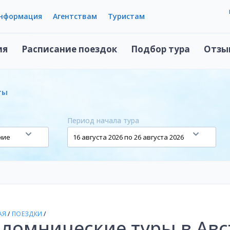
информация
Агентствам
Туристам
ия
Расписание поездок
Подбор тура
Отзы
ты
Период начала тура
АЯ
/
ПОЕЗДКИ
/
ломнические туры в Ав