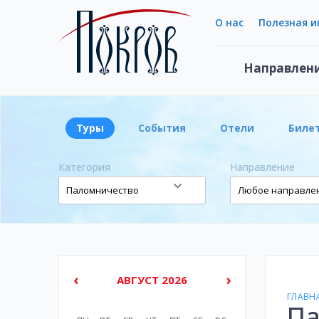
О нас
Полезная 
Направлен
Туры
События
Отели
Биле
Категория
Направление
‹
›
АВГУСТ 2026
ГЛАВН
Па