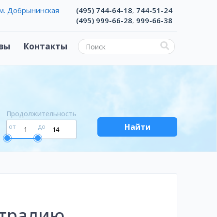
м. Добрынинская
(495) 744-64-18
744-51-24
,
(495) 999-66-28
999-66-38
,
вы
Контакты
Продолжительность
Найти
от
до
стралию