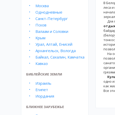
В Бело
Москва
леса и
Однодневные
начала
зеркал
Санкт-Петербург
Для го
Псков
отды
байдар
Валаам и Соловки
(белор
Крым
тонкос
Урал, Алтай, Енисей
истори
позвол
Архангельск, Вологда
На осо
Байкал, Сахалин, Камчатка
позвол
санато
Кавказ
органи
грязям
БИБЛЕЙСКИЕ ЗЕМЛИ
Кул
одно и
Израиль
как жи
Египет
Все эт
Иордания
БЛИЖНЕЕ ЗАРУБЕЖЬЕ