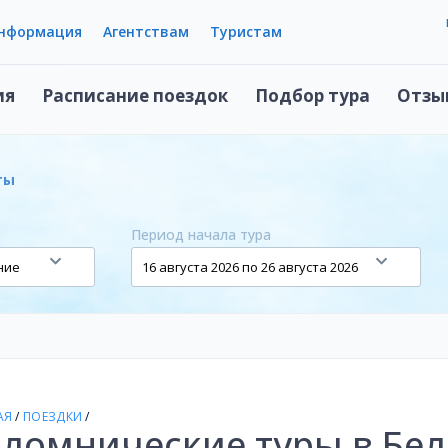
информация
Агентствам
Туристам
ия
Расписание поездок
Подбор тура
Отзы
ты
Период начала тура
АЯ
/
ПОЕЗДКИ
/
ломнические туры в Бел