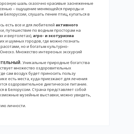
 морозную шаль сказочно красивые заснеженные
и осенью – ощущение меняющейся природы и
м Белоруссии, слушать пение птиц, купаться в
ь есть все и для любителей
активного
лки, путешествие по водным просторам на
ах и вертолетах),
агро- и экотуризма
их и шумных городов, где можно познать
расотами, но и богатым культурно-
 Юнеско. Множество интересных экскурсий
ИТЕЛЬНЫЙ.
Уникальные природные богатства
ействует множество оздоровительных
где сам воздух будет приносить пользу
ике есть места, куда приезжают для лечения
ется оздоровительное диетическое питание.
ся в Белоруссии. Страна представляет собой
возможные музейные выставки, можно увидеть,
тию личности.