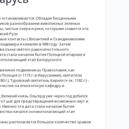
но останавливается. Обладая бесценными
ников разнообразием живописных зеленых
ы, чистые озера и реки, которыми славится эта
всей Руси
ямые контакты с Византией и Скандинавскими
адимира и киевлян в 988 году. Затем
ва (сына святого равноапостольного
дата стала началом бытия Полоцкой епархии и
вополагающий этап Белорусского
 великих подвижниках Православия, как
олоцке (+ 1173 г. в Иерусалиме), святители
80 г.), Туровский святитель Кирилл (+ ок. 1182 г.) -
очестие на епископскую кафедру и
, Великий князь Ольгерд уже через год добился
тот шаг для предотвращения возможных смут и
 Именно эта дата стала началом бытия
ианства начался основополагающий этап
траны располагается большое количество храмов