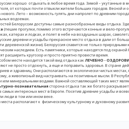
руссии хорошо отдыхать в любое время года. Зимой – укутанные в
 поля, от которых почти отвыкли жители больших городов. Весной 
 нового. Лето – возможность гулять дни напролет по древним города
ьных водоемах.
стей Белоруссии доступны самые разнообразные виды отдыха. Здес
ха
(пешие прогулки, помимо этого встречаются конные и вело-прогу
ках, катерах и лодках, и полет в небе на воздушных шарах, самолет
усские деревни и усадьбы прекрасное место отдыха в дали от больш
ти деревенской жизни). Белоруссия славится не только природными к
ческим наследием. Есть памятники, которые находятся под охраной
ят расширить кругозор и просто приятно провести время.
бом месте находится такой вид отдыха как
ЛЕЧЕБНО - ОЗДОРОВ
яют не просто отдохнуть, а еще и поправить здоровье. В стране д
риев и здравниц. Они располагаются в экологически чистых местах, 
зму, а живописный вид настраивать на позитивные мысли. В Республ
и или минеральными водами. Важной составляющей таких мест явля
ьтурно-познавательная
сторона отдыха так же богато раскрывает
з самых интересных мест в Европе. Посетив древние усадьбы и все
ли люди в том или ином веке.
и места располагают к физическому культурному и духовному разви