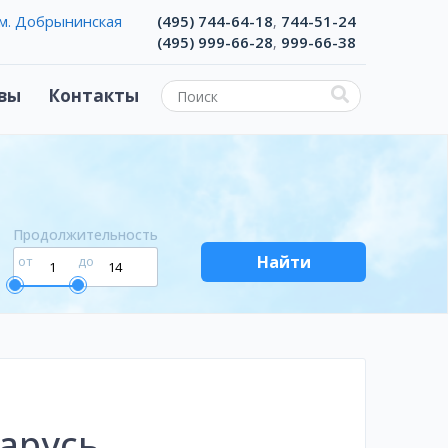
м. Добрынинская
(495) 744-64-18
744-51-24
,
(495) 999-66-28
999-66-38
,
вы
Контакты
Продолжительность
Найти
от
до
арусь