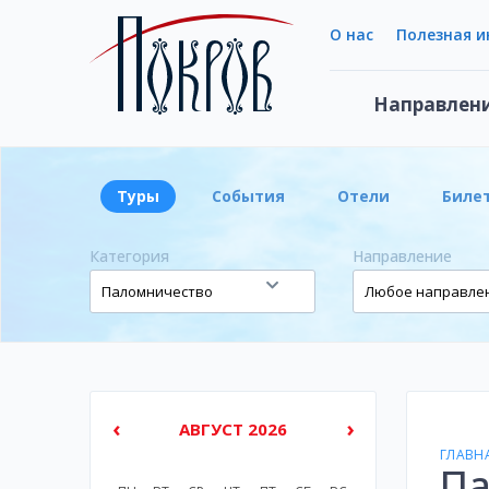
О нас
Полезная 
Направлен
Туры
События
Отели
Биле
Категория
Направление
‹
›
АВГУСТ 2026
ГЛАВН
Па