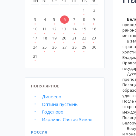
ПН
ВТ
СР
ЧТ
ПТ
СБ
ВС
1
2
Бел
3
4
5
6
7
8
9
природ
10
11
12
13
14
15
16
районо
местно
17
18
19
20
21
22
23
В земл
страна
24
25
26
27
28
29
30
христи
31
Владим
Правос
госуда
Духовн
препод
Полоцко
ПОПУЛЯРНОЕ
образо
удосто
Дивеево
После 
Оптина пустынь
открыт
Годеново
междоу
Полоцк
Израиль. Святая Земля
Белору
Верую
РОССИЯ
и мона