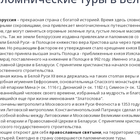
оруссия
– прекрасная страна с богатой историей. Время здесь слов
ными сокровищами, она привлекает многочисленных путешествен
в, где могут сменяться огромные зеленые луга, густые лесные массив
сть. Так же земли белорусские издавна привлекали и паломников со 
и Белой Руси - в Полоцкое княжество вера Христова шла через пр
ми. Но решающим фактором ее утверждения стало крещение князя Вл
анство приняла высшая знать Полоцка - приближенные князя Изясла
ира), поставленного на княжение в Полоцке в 992 году. Именно эта 
лавной Церкви в Беларуси. С принятием христианства начался осно
рственного строительства.
ая жизнь в Белой Руси XII века держалась на таких столпах веры и
обная игумения Евфросиния, основательница Спасского монастыря в П
й епархии Мина (+ ок. 1116 г.), Дионисий (+ ок. 1182 г.), Симеон (+ ок. 12
ваннейший человек своего времени, избранный за мудрость и благ
ившийся еще при жизни именования "Златослова".
кончины митрополита Московского и всея Руси Феогноста в 1353 году
ия Литовской митрополии. Константинопольский Патриарх сделал э
собной войны между Литовскими и Московскими Великими князьями.
ой епархии и Православной Церкви в Беларуси. С принятием христ
сского государственного строительства.
щие откроют для себя
православные святыни
, на территории с
стырей. Ежегодно в страну совершаются паломнические туры.