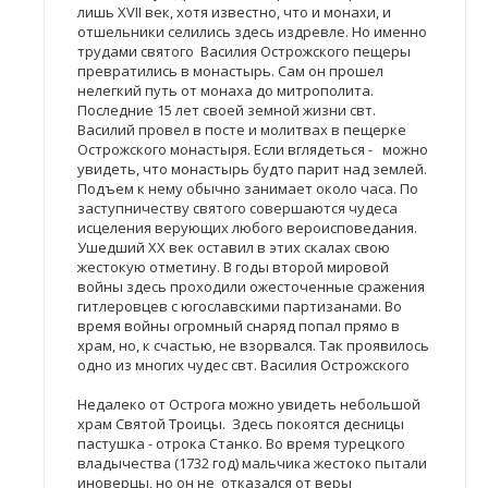
лишь XVII век, хотя известно, что и монахи, и
отшельники селились здесь издревле. Но именно
трудами святого Василия Острожского пещеры
превратились в монастырь. Сам он прошел
нелегкий путь от монаха до митрополита.
Последние 15 лет своей земной жизни свт.
Василий провел в посте и молитвах в пещерке
Острожского монастыря. Если вглядеться - можно
увидеть, что монастырь будто парит над землей.
Подъем к нему обычно занимает около часа. По
заступничеству святого совершаются чудеса
исцеления верующих любого вероисповедания.
Ушедший XX век оставил в этих скалах свою
жестокую отметину. В годы второй мировой
войны здесь проходили ожесточенные сражения
гитлеровцев с югославскими партизанами. Во
время войны огромный снаряд попал прямо в
храм, но, к счастью, не взорвался. Так проявилось
одно из многих чудес свт. Василия Острожского
Недалеко от Острога можно увидеть небольшой
храм Святой Троицы. Здесь покоятся десницы
пастушка - отрока Станко. Во время турецкого
владычества (1732 год) мальчика жестоко пытали
иноверцы, но он не отказался от веры