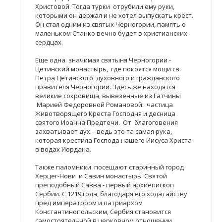
Христовой. Тогда турки отрубили ему руки,
которыми он держал и не хотел выпускать крест.
Он стал одним из святых Черногории, память о
маленьком Станко вечно будет в христианских
сердцах.
Еще одна значимая святыня Черногории -
Цетинский монастырь, где покоятся мощи св.
Петра Цетинского, духовного и гражданского
правителя Черногории. Здесь же находятся
великие сокровища, вывезенные из Гатчины
Марией Федоровной Романовой: частица
Животворящего Креста Господня и десница
святого Иоанна Предтечи. От благоговения
захватывает дух – ведь это та самая рука,
которая крестила Господа нашего Иисуса Христа
в водах Иордана.
Также паломники посещают старинный город
Херцег-Нови и Савин монастырь. Святой
преподобный Савва - первый архиепископ
Сербии. С 1219 года, благодаря его ходатайству
пред императором и патриархом
Константинопольским, Сербия становится
самостоятельной в церковном отношении.