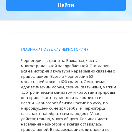
Найти
ГЛАВНАЯ
/
ПОЕЗДКИ
/
ЧЕРНОГОРИЯ
/
Черногория - страна на Балканах, часть
многострадальной раздробленной Югославии.
Вся ее история и культура неразрывно связаны с
православием. Всего в Черногории 60
монастырей и около 620 храмов. Омываемая
Адриатическим морем, своими святынями, мягким
субтропическим климатом и красотами природы
она привлекает туристов и паломников из
России. Черногория близка России по духу, по
мироощущению, не зря сербы и черногорцы
называют нас «братским народом». У нас,
действительно, много общего. Большая часть
населения Черногории всегда оставалась
православной. В православии люди видели не