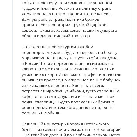
только свою веру, но и символ национальной
гордости. Влияние России на политику страны
доминировало на протяжении всего XIX века.
Важную роль сыграла политика браков
правителей Черногории с русской царской
семьей. Таким образом, связь наших государств
обрела и династический характер.
На Божественной Литургии в любом
черногорском храме, будь то церковь на берегу
моря или монастырь, чувствуешь себя, как дома,
в России. Тот же церковно-славянский язык на
клиросе, те же иконы, и неизменные радость и
умиление от хора. И неважно - профессионален ли
он, или это простое, но искреннее пение бабушек
из ближайших деревень. Здесь вас всегда
встретят с широкими улыбками, густо сваренным
кофе, сладостями, фруктами и стопкой местной
водки-сливовицы. Будто попадаешь к близким
родственникам, к тем, кого давно не видел, но
помнишь и любишь…
Пещерный монастырь Василия Острожского
(одного из самых почитаемых святых Черногории)
- не такой уж древний по Сербским меркам. Всего