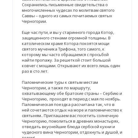
Сохранились письменные свидетельства о
многочисленных чудесах по молитвам святого
Саввы – одного из самых почитаемых святых
Черногории.
Еще час пути, и вы у старинного города Котор,
защищенного стенами огромной толщины. В
католическом храме Котора покоятся мощи
святого мученика Трифона, того самого, к
которому мы часто обращаемся с просьбой
найти пропажу. За решеткой стоит большой
ковчег с мощами. Открывают их всего лишь один
раз в сто лет.
Паломнические туры к святым местам
Черногории, а также по маршруту,
охватывающему обе братские страны – Сербию и
Черногорию, проходят в период с мая по ноябрь.
Паломническая поездка рассчитана так, что в
ней сочетаются отдых на море и паломничество к
святыням.. Приглашаем вас посетить солнечную
Черногорию, помолиться в древних монастырях,
отведать вкуснейшие блюда сербской кухни и
чудесного вина Черногории, отдохнуть и душой, и
телом!