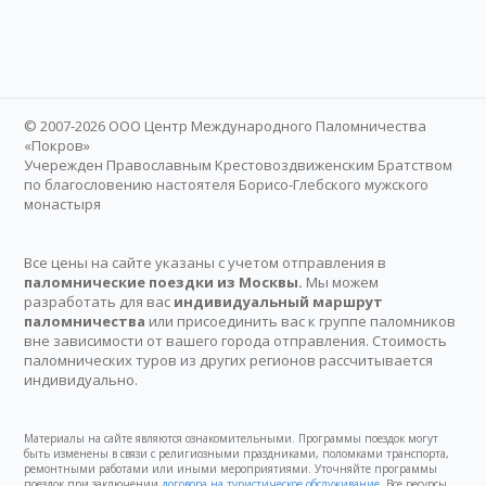
© 2007-2026 ООО Центр Международного Паломничества
«Покров»
Учережден Православным Крестовоздвиженским Братством
по благословению настоятеля Борисо-Глебского мужского
монастыря
Все цены на сайте указаны с учетом отправления в
паломнические поездки из Москвы.
Мы можем
разработать для вас
индивидуальный маршрут
паломничества
или присоединить вас к группе паломников
вне зависимости от вашего города отправления. Стоимость
паломнических туров из других регионов рассчитывается
индивидуально.
Материалы на сайте являются ознакомительными. Программы поездок могут
быть изменены в связи с религиозными праздниками, поломками транспорта,
ремонтными работами или иными мероприятиями. Уточняйте программы
поездок при заключении
договора на туристическое обслуживание
. Все ресурсы