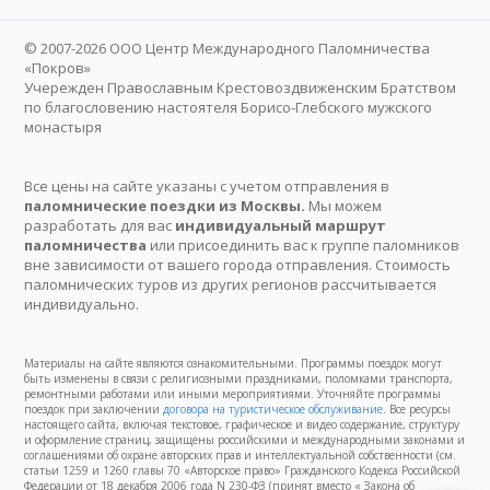
© 2007-2026 ООО Центр Международного Паломничества
«Покров»
Учережден Православным Крестовоздвиженским Братством
по благословению настоятеля Борисо-Глебского мужского
монастыря
Все цены на сайте указаны с учетом отправления в
паломнические поездки из Москвы.
Мы можем
разработать для вас
индивидуальный маршрут
паломничества
или присоединить вас к группе паломников
вне зависимости от вашего города отправления. Стоимость
паломнических туров из других регионов рассчитывается
индивидуально.
Материалы на сайте являются ознакомительными. Программы поездок могут
быть изменены в связи с религиозными праздниками, поломками транспорта,
ремонтными работами или иными мероприятиями. Уточняйте программы
поездок при заключении
договора на туристическое обслуживание
. Все ресурсы
настоящего сайта, включая текстовое, графическое и видео содержание, структуру
и оформление страниц, защищены российскими и международными законами и
соглашениями об охране авторских прав и интеллектуальной собственности (см.
статьи 1259 и 1260 главы 70 «Авторское право» Гражданского Кодекса Российской
Федерации от 18 декабря 2006 года N 230-ФЗ (принят вместо « Закона об