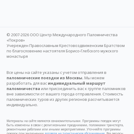
© 2007-2026 ООО Центр Международного Паломничества
«Покров»
Учережден Православным Крестовоздвиженским Братством
по благословению настоятеля Борисо-Глебского мужского
монастыря
Все цены на сайте указаны с учетом отправления в
паломнические поездки из Москвы.
Мы можем
разработать для вас
индивидуальный маршрут
паломничества
или присоединить вас к группе паломников
вне зависимости от вашего города отправления. Стоимость
паломнических туров из других регионов рассчитывается
индивидуально.
Материалы на сайте являются ознакомительными. Программы поездок могут
быть изменены в связи с религиозными праздниками, поломками транспорта,
ремонтными работами или иными мероприятиями. Уточняйте программы
поездок при заключении
договора на туристическое обслуживание
. Все ресурсы