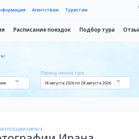
информация
Агентствам
Туристам
ия
Расписание поездок
Подбор тура
Отзы
ты
Период начала тура
АЯ
/
ПОЕЗДКИ
/
ИРАН
/
тографии Ирана