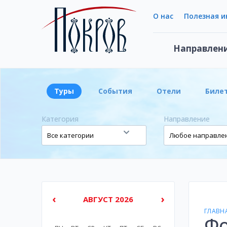
О нас
Полезная 
Направлен
Туры
События
Отели
Биле
Категория
Направление
‹
›
АВГУСТ 2026
ГЛАВН
Фо