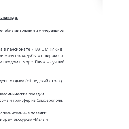
ь заезда.
лечебными грязями и минеральной
на в пансионате «ПАЛОМНИК» в
-ми минутах ходьбы от широкого
м входом в море. Пляж – лучший
 день отдыха («Шведский стол»).
паломнические поездки.
рома и трансфер из Симферополя.
дополнительные поездки:
ий храм, экскурсия «Малый