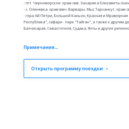
- пгт. Черноморское: храм свв. Захарии и Елизаветы (нач
- с. Оленевка: храм вмч. Варвары. Мыс Тарханкут, храм с
- гора Ай-Петри, Большой Каньон, Красная и Мраморна
Республика", сафари - парк "Тайган", а также к другим
Бахчисарая,
Севастополя, Судака, Ялты и других регион
Примечания...
Открыть программу поездки ›