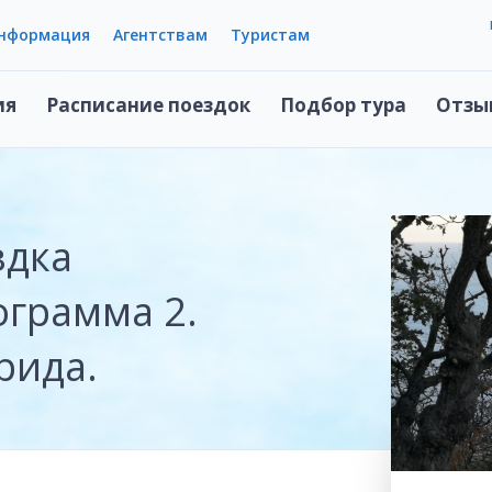
информация
Агентствам
Туристам
ия
Расписание поездок
Подбор тура
Отзы
здка
грамма 2.
рида.