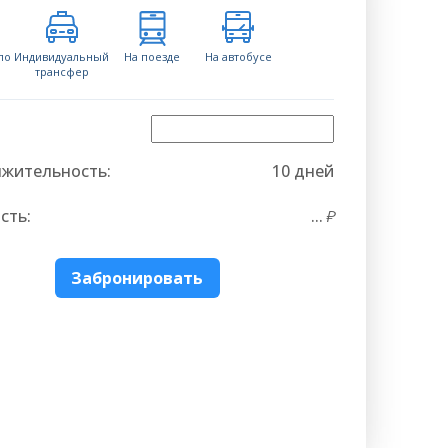
по
Индивидуальный
На поезде
На автобусе
трансфер
жительность:
10 дней
сть:
...
Забронировать