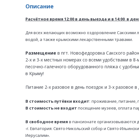
Описание
Расчётное время 12:00 в день выезда и в 14:00 в ден
Для всех желающих возможно оздоровление Сакскими 
водой, а также крымскими лекарственными травами.
Размещение
в пгт. Новофедоровка Сакского райо
2-х и 3-х местных номерах со всеми удобствами в 8
песочно-галечного оборудованного пляжа с удобны
в Крыму!
Питание 2-х разовое в день поездок и 3-х разовое в
В стоимость путёвки входит
:
проживание, питание, 
В стоимость не входит
посещение музеев, оплата па
В свободное время
в пансионате организовываются 
-г. Евпатория: Свято-Никольский собор и Свято-Ильинск
Иерусалим».