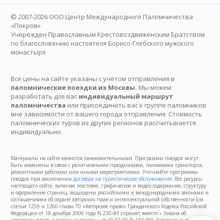
© 2007-2026 ООО Центр Международного Паломничества
«Покров»
Учережден Православным Крестовоздвиженским Братством
по благословению настоятеля Борисо-Глебского мужского
монастыря
Все цены на сайте указаны с учетом отправления в
паломнические поездки из Москвы.
Мы можем
разработать для вас
индивидуальный маршрут
паломничества
или присоединить вас к группе паломников
вне зависимости от вашего города отправления. Стоимость
паломнических туров из других регионов рассчитывается
индивидуально.
Материалы на сайте являются ознакомительными. Программы поездок могут
быть изменены в связи с религиозными праздниками, поломками транспорта,
ремонтными работами или иными мероприятиями. Уточняйте программы
поездок при заключении
договора на туристическое обслуживание
. Все ресурсы
настоящего сайта, включая текстовое, графическое и видео содержание, структуру
и оформление страниц, защищены российскими и международными законами и
соглашениями об охране авторских прав и интеллектуальной собственности (см.
статьи 1259 и 1260 главы 70 «Авторское право» Гражданского Кодекса Российской
Федерации от 18 декабря 2006 года N 230-ФЗ (принят вместо « Закона об
авторском праве и смежных правах » от 19.07.95 N 110-ФЗ). Запрещено любое