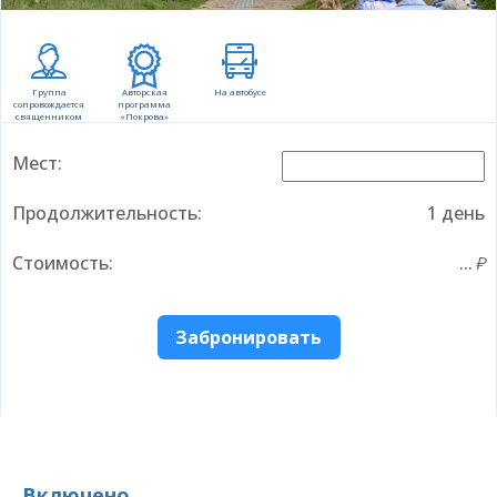
Группа
Авторская
На автобусе
сопровождается
программа
священником
«Покрова»
Мест:
Продолжительность:
1 день
Стоимость:
...
Забронировать
Включено