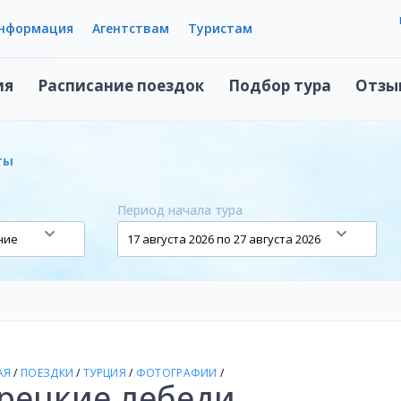
информация
Агентствам
Туристам
ия
Расписание поездок
Подбор тура
Отзы
ты
Период начала тура
АЯ
/
ПОЕЗДКИ
/
ТУРЦИЯ
/
ФОТОГРАФИИ
/
рецкие лебеди