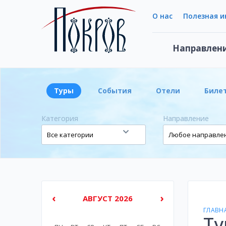
О нас
Полезная 
Направлен
Туры
События
Отели
Биле
Категория
Направление
‹
›
АВГУСТ 2026
ГЛАВН
Ту