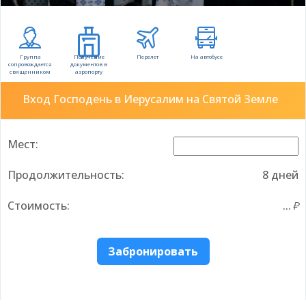
Группа
Получение
Перелет
На автобусе
сопровождается
документов в
священником
аэропорту
Вход Господень в Иерусалим на Святой Земле
Мест:
Продолжительность:
8 дней
Стоимость:
...
Забронировать