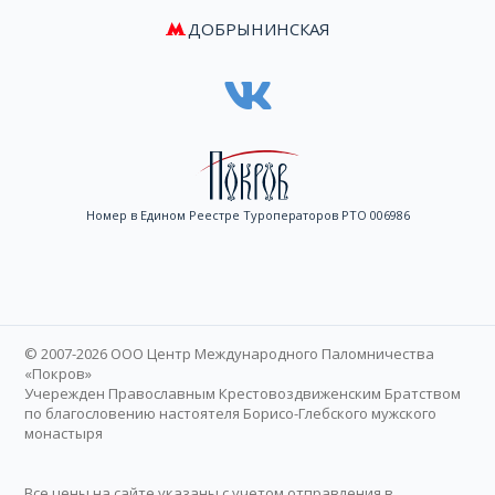
ДОБРЫНИНСКАЯ
Номер в Едином Реестре Туроператоров РТО 006986
© 2007-2026 ООО Центр Международного Паломничества
«Покров»
Учережден Православным Крестовоздвиженским Братством
по благословению настоятеля Борисо-Глебского мужского
монастыря
Все цены на сайте указаны с учетом отправления в