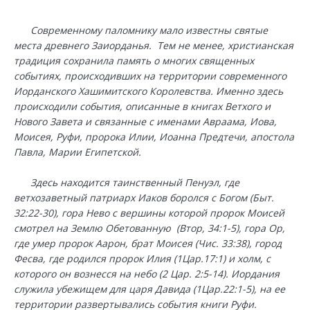
Современному паломнику мало известны святые
места древнего Заиорданья. Тем не менее, христианская
традиция сохранила память о многих священных
событиях, происходивших на территории современного
Иорданского Хашимитского Королевства. Именно здесь
происходили события, описанные в книгах Ветхого и
Нового Завета и связанные с именами Авраама, Иова,
Моисея, Руфи, пророка Илии, Иоанна Предтечи, апостола
Павла, Марии Египетской.
Здесь находится таинственный Пенуэл, где
ветхозаветный патриарх Иаков боролся с Богом (Быт.
32:22-30), гора Нево с вершины которой пророк Моисей
смотрел на Землю Обетованную (Втор, 34:1-5), гора Ор,
где умер пророк Аарон, брат Моисея (Чис. 33:38), город
Фесва, где родился пророк Илия (1Цар.17:1) и холм, с
которого он вознесся на небо (2 Цар. 2:5-14). Иордания
служила убежищем для царя Давида (1Цар.22:1-5), на ее
территории развертывались события книги Руфи.