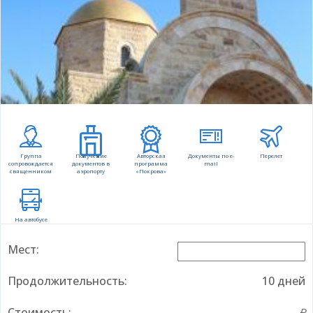
Группа
Получение
Авторская
Документы по e-
Перелет
сопровождается
документов в
программа
mail
священником
аэропорту
«Покрова»
На автобусе
Мест:
Продолжительность:
10 дней
Стоимость:
...