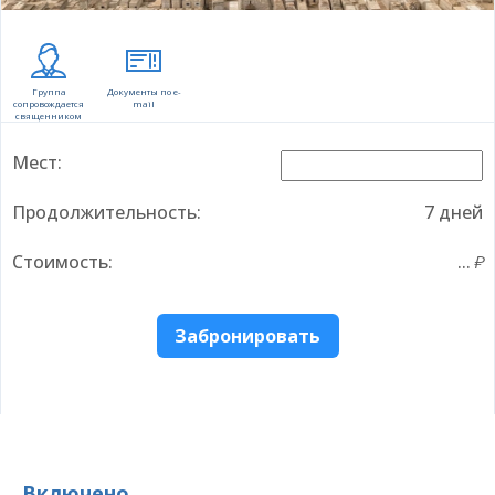
Группа
Документы по e-
сопровождается
mail
священником
Мест:
Продолжительность:
7 дней
Стоимость:
...
Забронировать
Включено