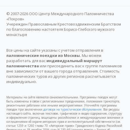
© 2007-2026 ООО Центр Международного Паломничества
«Покров»
Учережден Православным Крестовоздвиженским Братством
по благословению настоятеля Борисо-Глебского мужского
монастыря
Все цены на сайте указаны с учетом отправления в
паломнические поездки из Москвы.
Мы можем
разработать для вас
индивидуальный маршрут
паломничества
или присоединить вас к группе паломников
вне зависимости от вашего города отправления. Стоимость
паломнических туров из других регионов рассчитывается
индивидуально.
Материалы на сайте являются ознакомительными. Программы поездок могут
быть изменены в связи с религиозными праздниками, поломками транспорта,
ремонтными работами или иными мероприятиями. Уточняйте программы
поездок при заключении
договора на туристическое обслуживание
. Все ресурсы
настоящего сайта, включая текстовое, графическое и видео содержание, структуру
и оформление страниц, защищены российскими и международными законами и
соглашениями об охране авторских прав и интеллектуальной собственности (см.
статьи 1259 и 1260 главы 70 «Авторское право» Гражданского Кодекса Российской
Федерации от 18 декабря 2006 года N 230-ФЗ (принят вместо « Закона об