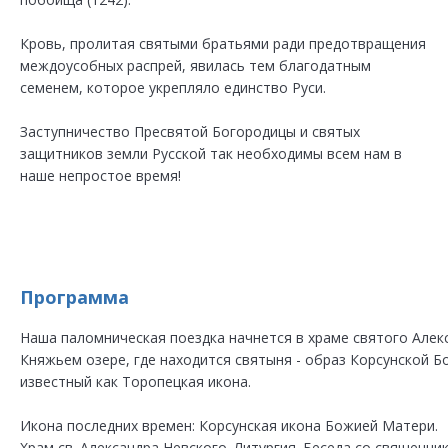
Кровь, пролитая святыми братьями ради предотвращения
междоусобных распрей, явилась тем благодатным
семенем, которое укрепляло единство Руси.
Заступничество Пресвятой Богородицы и святых
защитников земли Русской так необходимы всем нам в
наше непростое время!
Программа
Наша паломническая поездка начнется в храме святого Алек
Княжьем озере, где находится святыня - образ Корсунской 
известный как Торопецкая икона.
Икона последних времен: Корсунская икона Божией Матери.
Храм св. Александра Невского. Литургия. Беседа со священни