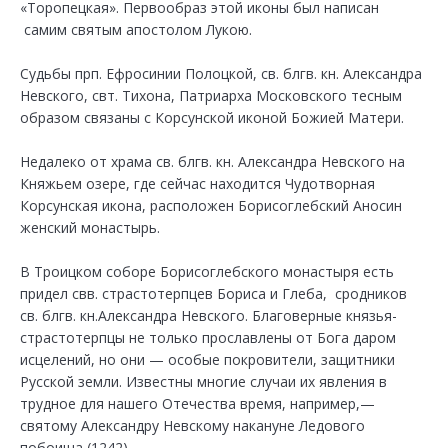
«Торопецкая». Первообраз этой иконы был написан
самим святым апостолом Лукою.
Судьбы прп. Ефросинии Полоцкой, св. блгв. кн. Александра
Невского, свт. Тихона, Патриарха Московского тесным
образом связаны с Корсунской иконой Божией Матери.
Недалеко от храма св. блгв. кн. Александра Невского на
Княжьем озере, где сейчас находится Чудотворная
Корсунская икона, расположен Борисоглебский Аносин
женский монастырь.
В Троицком соборе Борисоглебского монастыря есть
придел свв. страстотерпцев Бориса и Глеба, сродников
св. блгв. кн.Александра Невского. Благоверные князья-
страстотерпцы не только прославлены от Бога даром
исцелений, но они — особые покровители, защитники
Русской земли. Известны многие случаи их явления в
трудное для нашего Отечества время, например,—
святому Александру Невскому накануне Ледового
побоища (1242).