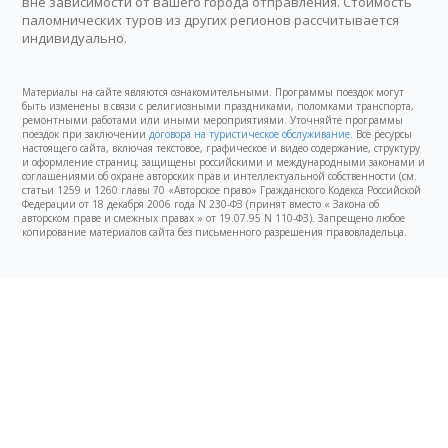
вне зависимости от вашего города отправления. Стоимость
паломнических туров из других регионов рассчитывается
индивидуально.
Материалы на сайте являются ознакомительными. Программы поездок могут
быть изменены в связи с религиозными праздниками, поломками транспорта,
ремонтными работами или иными мероприятиями. Уточняйте программы
поездок при заключении
договора на туристическое обслуживание
. Все ресурсы
настоящего сайта, включая текстовое, графическое и видео содержание, структуру
и оформление страниц, защищены российскими и международными законами и
соглашениями об охране авторских прав и интеллектуальной собственности (см.
статьи 1259 и 1260 главы 70 «Авторское право» Гражданского Кодекса Российской
Федерации от 18 декабря 2006 года N 230-ФЗ (принят вместо « Закона об
авторском праве и смежных правах » от 19.07.95 N 110-ФЗ). Запрещено любое
копирование материалов сайта без письменного разрешения правовладельца.